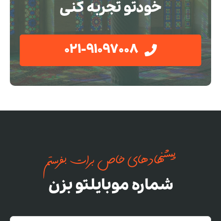
خودتو تجربه کنی
021-91097008
پیشنهادهای خاص برات بفرستم
شماره موبایلتو بزن