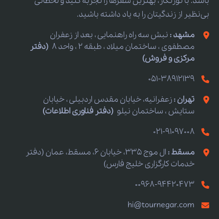
باشد. با تورنگار، بهترین سفرها را تجربه کنید و لحظاتی
بی‌نظیر از زندگیتان را به یاد داشته باشید.
مشهد :
نبش سه راه راهنمایی ، بعد از زعفران
مصطفوی ، ساختمان میلاد ، طبقه 2 ، واحد 8
(دفتر
مرکزی و فروش)
051-38912139
تهران :
زعفرانیه، خیابان مقدس اردبیلی ، خیابان
ستایش ، ساختمان نیلو
(دفتر فناوری اطلاعات)
021-91097008
مسقط :
ال موج 335، خیابان 6، مسقط، عمان (دفتر
خدمات کارگزاری خلیج فارس)
00968-94420473
hi@tournegar.com