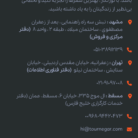
باشد. با تورنگار، بهترین سفرها را تجربه کنید و لحظاتی
بی‌نظیر از زندگیتان را به یاد داشته باشید.
مشهد :
نبش سه راه راهنمایی ، بعد از زعفران
مصطفوی ، ساختمان میلاد ، طبقه 2 ، واحد 8
(دفتر
مرکزی و فروش)
051-38912139
تهران :
زعفرانیه، خیابان مقدس اردبیلی ، خیابان
ستایش ، ساختمان نیلو
(دفتر فناوری اطلاعات)
021-91097008
مسقط :
ال موج 335، خیابان 6، مسقط، عمان (دفتر
خدمات کارگزاری خلیج فارس)
00968-94420473
hi@tournegar.com