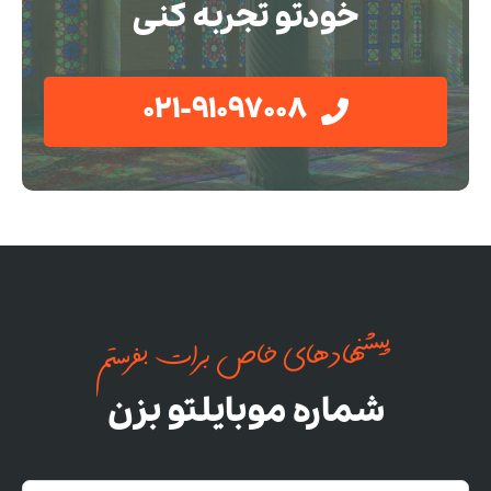
خودتو تجربه کنی
021-91097008
پیشنهادهای خاص برات بفرستم
شماره موبایلتو بزن