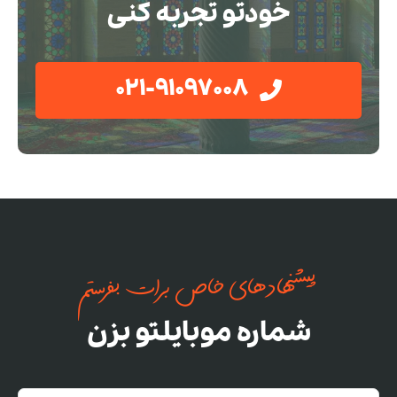
خودتو تجربه کنی
021-91097008
پیشنهادهای خاص برات بفرستم
شماره موبایلتو بزن