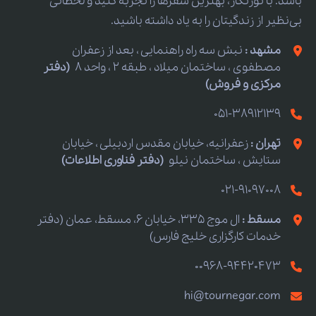
باشد. با تورنگار، بهترین سفرها را تجربه کنید و لحظاتی
بی‌نظیر از زندگیتان را به یاد داشته باشید.
مشهد :
نبش سه راه راهنمایی ، بعد از زعفران
مصطفوی ، ساختمان میلاد ، طبقه 2 ، واحد 8
(دفتر
مرکزی و فروش)
051-38912139
تهران :
زعفرانیه، خیابان مقدس اردبیلی ، خیابان
ستایش ، ساختمان نیلو
(دفتر فناوری اطلاعات)
021-91097008
مسقط :
ال موج 335، خیابان 6، مسقط، عمان (دفتر
خدمات کارگزاری خلیج فارس)
00968-94420473
hi@tournegar.com