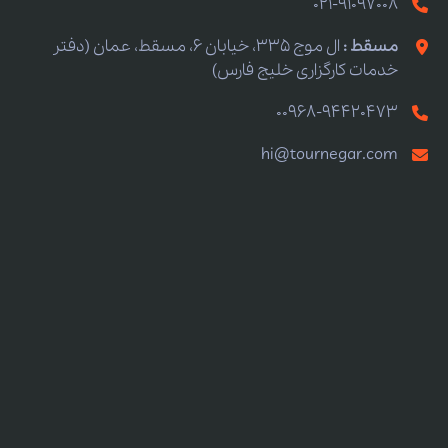
021-91097008
مسقط :
ال موج 335، خیابان 6، مسقط، عمان (دفتر
خدمات کارگزاری خلیج فارس)
00968-94420473
hi@tournegar.com