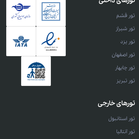
تورهای داخلی
تور قشم
تور شیراز
تور یزد
تور اصفهان
تور چابهار
تور تبریز
تورهای خارجی
تور استانبول
تور آنتالیا