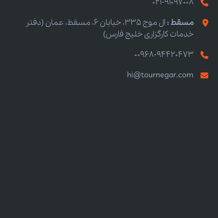
021-91097008
مسقط :
ال موج 335، خیابان 6، مسقط، عمان (دفتر
خدمات کارگزاری خلیج فارس)
00968-94420473
hi@tournegar.com