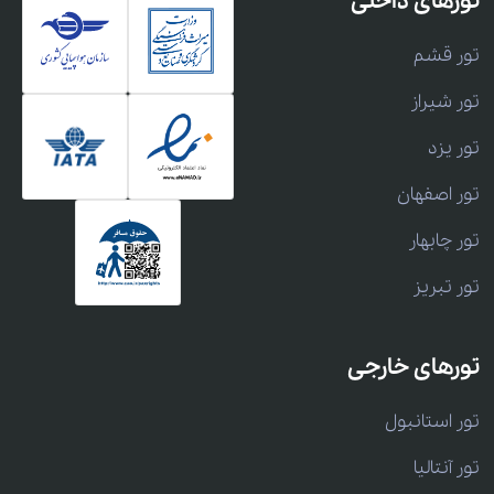
تورهای داخلی
تور قشم
تور شیراز
تور یزد
تور اصفهان
تور چابهار
تور تبریز
تورهای خارجی
تور استانبول
تور آنتالیا