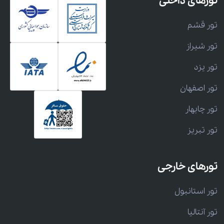
تورهای داخلی
تور قشم
تور شیراز
تور یزد
تور اصفهان
تور چابهار
تور تبریز
تورهای خارجی
تور استانبول
تور آنتالیا