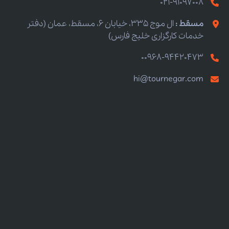
021-91097008
مسقط :
ال موج 335، خیابان 6، مسقط، عمان (دفتر
خدمات کارگزاری خلیج فارس)
00968-94420473
hi@tournegar.com