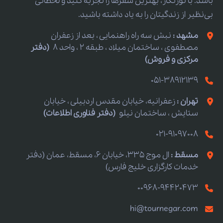
باشد. با تورنگار، بهترین سفرها را تجربه کنید و لحظاتی
بی‌نظیر از زندگیتان را به یاد داشته باشید.
مشهد :
نبش سه راه راهنمایی ، بعد از زعفران
مصطفوی ، ساختمان میلاد ، طبقه 2 ، واحد 8
(دفتر
مرکزی و فروش)
051-38912139
تهران :
زعفرانیه، خیابان مقدس اردبیلی ، خیابان
ستایش ، ساختمان نیلو
(دفتر فناوری اطلاعات)
021-91097008
مسقط :
ال موج 335، خیابان 6، مسقط، عمان (دفتر
خدمات کارگزاری خلیج فارس)
00968-94420473
hi@tournegar.com