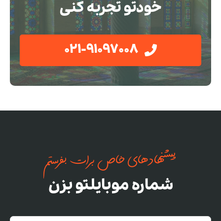
خودتو تجربه کنی
021-91097008
پیشنهادهای خاص برات بفرستم
شماره موبایلتو بزن