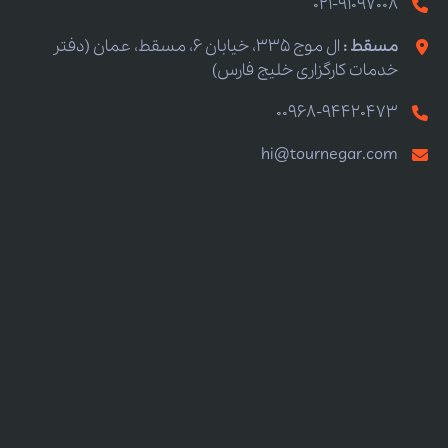
021-91097008
مسقط :
ال موج 335، خیابان 6، مسقط، عمان (دفتر
خدمات کارگزاری خلیج فارس)
00968-94420473
hi@tournegar.com