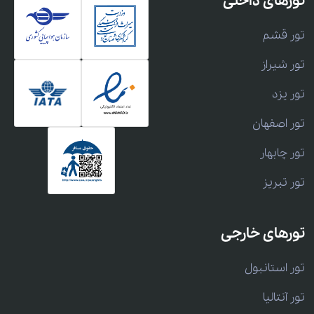
تورهای داخلی
تور قشم
تور شیراز
تور یزد
تور اصفهان
تور چابهار
تور تبریز
تورهای خارجی
تور استانبول
تور آنتالیا