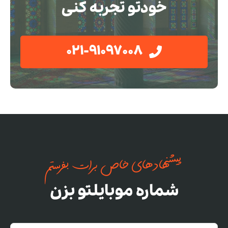
خودتو تجربه کنی
021-91097008
پیشنهادهای خاص برات بفرستم
شماره موبایلتو بزن