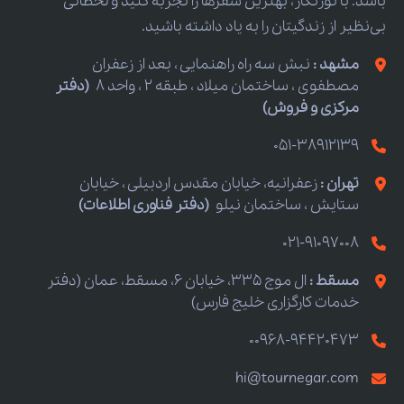
باشد. با تورنگار، بهترین سفرها را تجربه کنید و لحظاتی
بی‌نظیر از زندگیتان را به یاد داشته باشید.
مشهد :
نبش سه راه راهنمایی ، بعد از زعفران
مصطفوی ، ساختمان میلاد ، طبقه 2 ، واحد 8
(دفتر
مرکزی و فروش)
051-38912139
تهران :
زعفرانیه، خیابان مقدس اردبیلی ، خیابان
ستایش ، ساختمان نیلو
(دفتر فناوری اطلاعات)
021-91097008
مسقط :
ال موج 335، خیابان 6، مسقط، عمان (دفتر
خدمات کارگزاری خلیج فارس)
00968-94420473
hi@tournegar.com