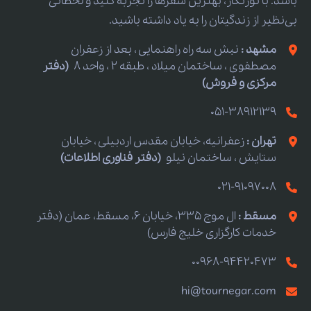
باشد. با تورنگار، بهترین سفرها را تجربه کنید و لحظاتی
بی‌نظیر از زندگیتان را به یاد داشته باشید.
مشهد :
نبش سه راه راهنمایی ، بعد از زعفران
مصطفوی ، ساختمان میلاد ، طبقه 2 ، واحد 8
(دفتر
مرکزی و فروش)
051-38912139
تهران :
زعفرانیه، خیابان مقدس اردبیلی ، خیابان
ستایش ، ساختمان نیلو
(دفتر فناوری اطلاعات)
021-91097008
مسقط :
ال موج 335، خیابان 6، مسقط، عمان (دفتر
خدمات کارگزاری خلیج فارس)
00968-94420473
hi@tournegar.com