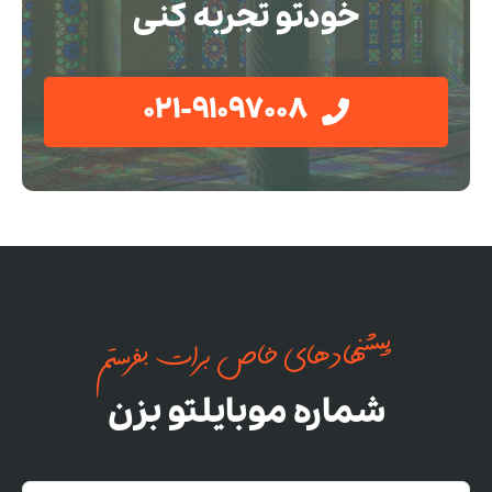
خودتو تجربه کنی
021-91097008
پیشنهادهای خاص برات بفرستم
شماره موبایلتو بزن