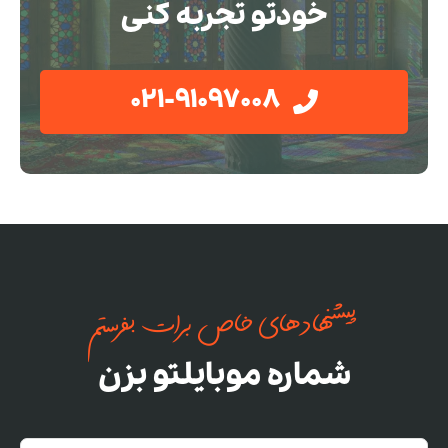
خودتو تجربه کنی
021-91097008
پیشنهادهای خاص برات بفرستم
شماره موبایلتو بزن