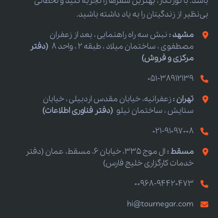
باشد. با تورنگار، بهترین سفرها را تجربه کنید و لحظاتی
بی‌نظیر از زندگیتان را به یاد داشته باشید.
مشهد :
نبش سه راه راهنمایی ، بعد از زعفران
مصطفوی ، ساختمان میلاد ، طبقه 2 ، واحد 8
(دفتر
مرکزی و فروش)
051-38912139
تهران :
زعفرانیه، خیابان مقدس اردبیلی ، خیابان
ستایش ، ساختمان نیلو
(دفتر فناوری اطلاعات)
021-91097008
مسقط :
ال موج 335، خیابان 6، مسقط، عمان (دفتر
خدمات کارگزاری خلیج فارس)
00968-94420473
hi@tournegar.com