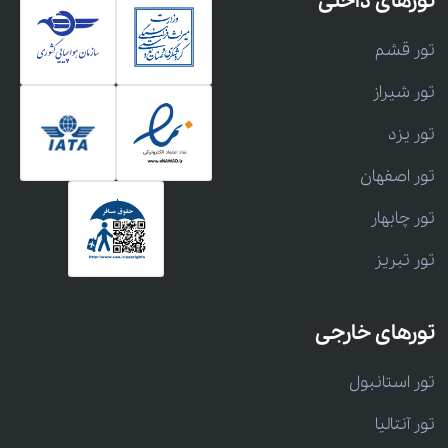
تورهای داخلی
تور قشم
تور شیراز
تور یزد
تور اصفهان
تور چابهار
تور تبریز
تورهای خارجی
تور استانبول
تور آنتالیا