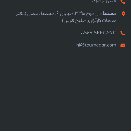
021-91097008
مسقط :
ال موج 335، خیابان 6، مسقط، عمان (دفتر
خدمات کارگزاری خلیج فارس)
00968-94420473
hi@tournegar.com