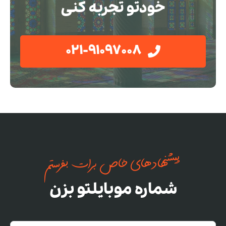
خودتو تجربه کنی
021-91097008
پیشنهادهای خاص برات بفرستم
شماره موبایلتو بزن