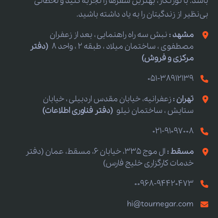
باشد. با تورنگار، بهترین سفرها را تجربه کنید و لحظاتی
بی‌نظیر از زندگیتان را به یاد داشته باشید.
مشهد :
نبش سه راه راهنمایی ، بعد از زعفران
مصطفوی ، ساختمان میلاد ، طبقه 2 ، واحد 8
(دفتر
مرکزی و فروش)
051-38912139
تهران :
زعفرانیه، خیابان مقدس اردبیلی ، خیابان
ستایش ، ساختمان نیلو
(دفتر فناوری اطلاعات)
021-91097008
مسقط :
ال موج 335، خیابان 6، مسقط، عمان (دفتر
خدمات کارگزاری خلیج فارس)
00968-94420473
hi@tournegar.com