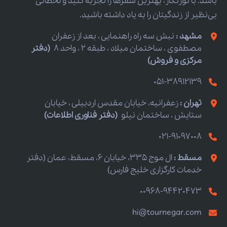
باشد. با تورنگار، بهترین سفرها را تجربه کنید و لحظاتی
بی‌نظیر از زندگیتان را به یاد داشته باشید.
مشهد :
نبش سه راه راهنمایی ، بعد از زعفران
مصطفوی ، ساختمان میلاد ، طبقه 2 ، واحد 8
(دفتر
مرکزی و فروش)
051-38912139
تهران :
زعفرانیه، خیابان مقدس اردبیلی ، خیابان
ستایش ، ساختمان نیلو
(دفتر فناوری اطلاعات)
021-91097008
مسقط :
ال موج 335، خیابان 6، مسقط، عمان (دفتر
خدمات کارگزاری خلیج فارس)
00968-94420473
hi@tournegar.com