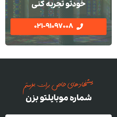
خودتو تجربه کنی
021-91097008
پیشنهادهای خاص برات بفرستم
شماره موبایلتو بزن