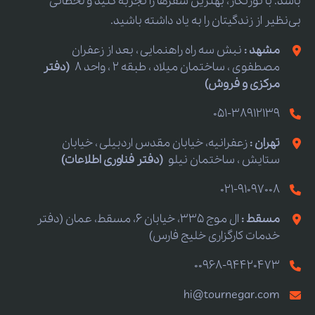
باشد. با تورنگار، بهترین سفرها را تجربه کنید و لحظاتی
بی‌نظیر از زندگیتان را به یاد داشته باشید.
مشهد :
نبش سه راه راهنمایی ، بعد از زعفران
مصطفوی ، ساختمان میلاد ، طبقه 2 ، واحد 8
(دفتر
مرکزی و فروش)
051-38912139
تهران :
زعفرانیه، خیابان مقدس اردبیلی ، خیابان
ستایش ، ساختمان نیلو
(دفتر فناوری اطلاعات)
021-91097008
مسقط :
ال موج 335، خیابان 6، مسقط، عمان (دفتر
خدمات کارگزاری خلیج فارس)
00968-94420473
hi@tournegar.com