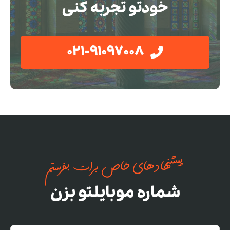
خودتو تجربه کنی
021-91097008
پیشنهادهای خاص برات بفرستم
شماره موبایلتو بزن