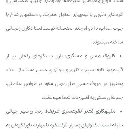
است. انواع چاقوهای آشپزخانه، چاقوهای جیبی، قلمتراش و
کاردهای دکوری با تیغههای استیل ضدزنگ و دستههای شاخ یا
چوب عناب، با دوام چند دهساله توسط استادکاران زنجانی
ساخته میشوند.
ظروف مسی و مسگری:
بازار مسگرهای زنجان پر از
قابلمهها، تابه، سینی، کتری و لیوانهای مسی دستساز است.
پختوپز در ظروف مسی اصل زنجان علاوه بر خواص سلامتی،
جلوهای سنتی به آشپزخانه شما میبخشد.
ملیلهکاری (هنر نقرهسازی ظریف):
زنجان شهر جهانی
ملیله است. مفتولهای بسیار نازک نقره با مهارت باورنکردنی به