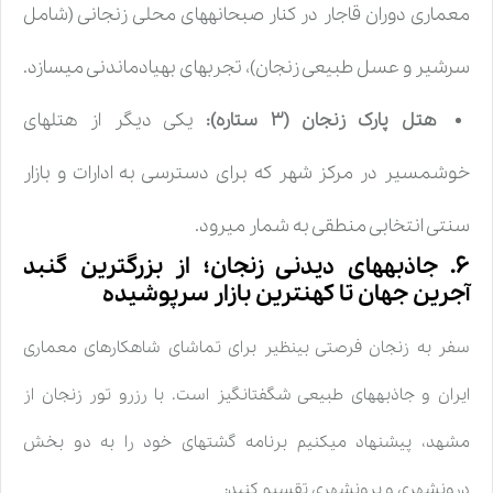
معماری دوران قاجار در کنار صبحانههای محلی زنجانی (شامل
سرشیر و عسل طبیعی زنجان)، تجربهای بهیادماندنی میسازد.
هتل پارک زنجان (۳ ستاره):
یکی دیگر از هتلهای
خوشمسیر در مرکز شهر که برای دسترسی به ادارات و بازار
سنتی انتخابی منطقی به شمار میرود.
۶. جاذبههای دیدنی زنجان؛ از بزرگترین گنبد
آجرین جهان تا کهنترین بازار سرپوشیده
سفر به زنجان فرصتی بینظیر برای تماشای شاهکارهای معماری
ایران و جاذبههای طبیعی شگفتانگیز است. با رزرو تور زنجان از
مشهد، پیشنهاد میکنیم برنامه گشتهای خود را به دو بخش
درونشهری و برونشهری تقسیم کنید: