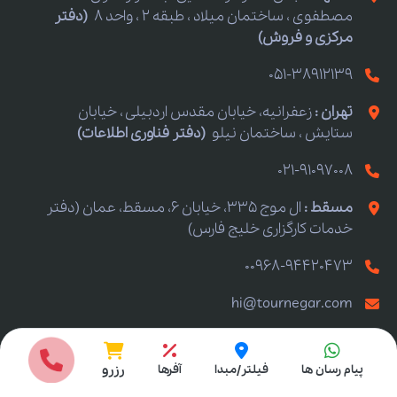
مصطفوی ، ساختمان میلاد ، طبقه 2 ، واحد 8
(دفتر
مرکزی و فروش)
051-38912139
تهران :
زعفرانیه، خیابان مقدس اردبیلی ، خیابان
ستایش ، ساختمان نیلو
(دفتر فناوری اطلاعات)
021-91097008
مسقط :
ال موج 335، خیابان 6، مسقط، عمان (دفتر
خدمات کارگزاری خلیج فارس)
00968-94420473
hi@tournegar.com
انتخاب مبدا
تور مشهد
پیام رسان ها
فیلتر/مبدا
آفرها
رزرو