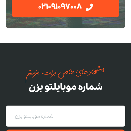
021-91097008
پیشنهادهای خاص برات بفرستم
شماره موبایلتو بزن