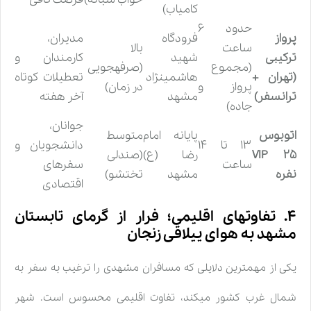
کامیاب)
حدود ۶
پرواز
فرودگاه
مدیران،
ساعت
بالا
ترکیبی
شهید
کارمندان و
(مجموع
(صرفهجویی
(تهران +
هاشمینژاد
تعطیلات کوتاه
پرواز و
در زمان)
ترانسفر)
مشهد
آخر هفته
جاده)
جوانان،
اتوبوس
پایانه امام
متوسط
۱۳ تا ۱۴
دانشجویان و
VIP ۲۵
رضا (ع)
(صندلی
ساعت
سفرهای
نفره
مشهد
تختشو)
اقتصادی
۴. تفاوتهای اقلیمی؛ فرار از گرمای تابستان
مشهد به هوای ییلاقی زنجان
یکی از مهمترین دلایلی که مسافران مشهدی را ترغیب به سفر به
شمال غرب کشور میکند، تفاوت اقلیمی محسوس است. شهر