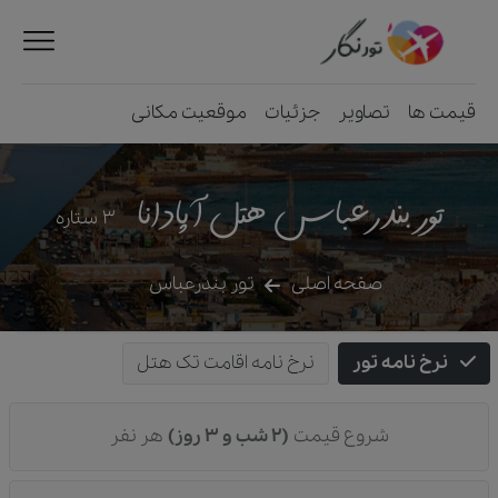
قیمت ها
تصاویر
جزئیات
موقعیت مکانی
تور بندرعباس هتل آپادانا
3
ستاره
صفحه اصلی
تور بندرعباس
نرخ نامه تور
نرخ نامه اقامت تک هتل
شروع قیمت
(2 شب و 3 روز)
هر نفر