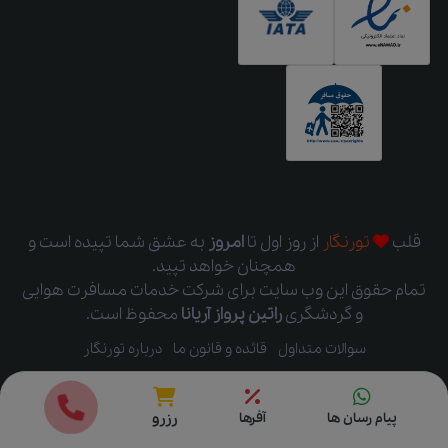
قلب
تورنگار
از روز اول
تا
امروز
به عشق شما تپیده است و
همچنان خواهد تپید.
تمام حقوق این وب سایت برای شرکت خدمات مسافرت هوایی
و گردشگری
راتین پرواز آریانا
محفوظ است.
سوالات متداول
قائده و قانون ما
درباره تورنگار
قیمت ها
رزرو
پیام رسان ها
آفرها
رزرو