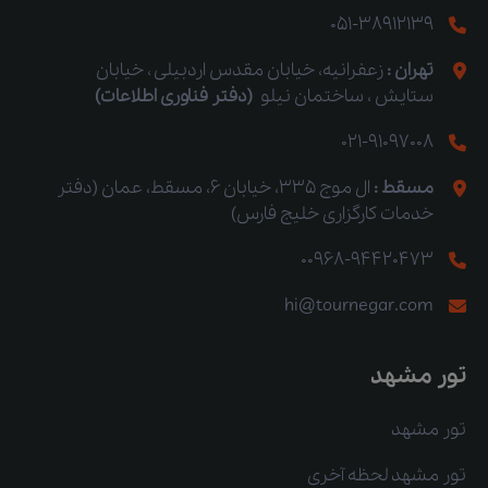
051-38912139
تهران :
زعفرانیه، خیابان مقدس اردبیلی ، خیابان
ستایش ، ساختمان نیلو
(دفتر فناوری اطلاعات)
021-91097008
مسقط :
ال موج 335، خیابان 6، مسقط، عمان (دفتر
خدمات کارگزاری خلیج فارس)
00968-94420473
hi@tournegar.com
تور مشهد
تور مشهد
تور مشهد لحظه آخری