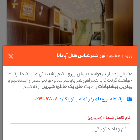
×
رزرو و مشاوره
تور بندرعباس هتل آپادانا
دقایقی بعد از
درخواست پیش رزرو
،
تیم پشتیبانی
ما با شما ارتباط
خواهند گرفت تا با همراهی هم بتونیم تمام جوانب سفر را بسنجیم و
بهترین پیشنهادات
را جهت
خلق یک خاطره شیرین
ارائه کنیم.
ارتباط سریع با مرکز تماس تورنگار:
02191097008
تور
بندرعباس
هتل
سه
ستاره
تور بندرعباس هتل ایران
نام کامل شما :
(ضروری)
تماس با تیم فروش