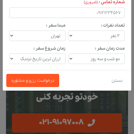
رزرو تور
شماره تماس :
(ضروری)
تعداد نفرات :
مبدا سفر :
مدت زمان سفر :
زمان شروع سفر :
سریع تماس بگیر
تا کمکت کنیم بهترین سفر
بستن
درخواست رزرو و مشاوره
خودتو تجربه کنی
021-91097008