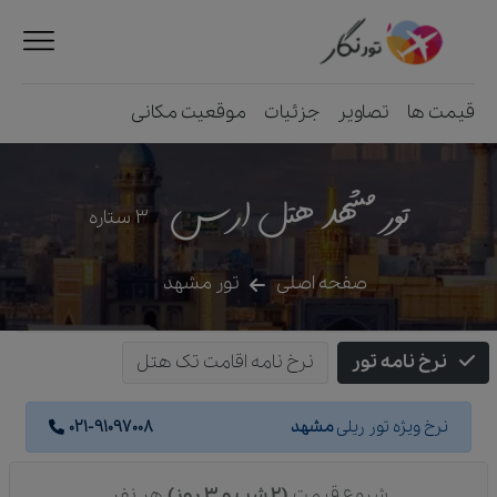
قیمت ها
تصاویر
جزئیات
موقعیت مکانی
تور مشهد هتل ارس
3
ستاره
صفحه اصلی
تور مشهد
نرخ نامه تور
نرخ نامه اقامت تک هتل
نرخ ویژه تور ریلی
مشهد
021-91097008
شروع قیمت
(2 شب و 3 روز)
هر نفر