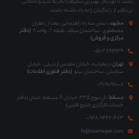
باشد. با تورنگار، بهترین سفرها را تجربه کنید و لحظاتی
بی‌نظیر از زندگیتان را به یاد داشته باشید.
مشهد :
نبش سه راه راهنمایی ، بعد از زعفران
مصطفوی ، ساختمان میلاد ، طبقه 2 ، واحد 8
(دفتر
مرکزی و فروش)
051-38912139
تهران :
زعفرانیه، خیابان مقدس اردبیلی ، خیابان
ستایش ، ساختمان نیلو
(دفتر فناوری اطلاعات)
021-91097008
مسقط :
ال موج 335، خیابان 6، مسقط، عمان (دفتر
خدمات کارگزاری خلیج فارس)
00968-94420473
hi@tournegar.com