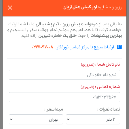
×
محل کرایه دوچـرخه
10 دقیقه
رزرو و مشاوره
تور کیش هتل آریان
فاصله 835 متر ، 10 دقیقه پیاده و 3 دقیقه با خودرو
دقایقی بعد از
درخواست پیش رزرو
،
تیم پشتیبانی
ما با شما ارتباط
مرکز غواصی کیش
11 دقیقه
خواهند گرفت تا با همراهی هم بتونیم تمام جوانب سفر را بسنجیم و
فاصله 881 متر ، 11 دقیقه پیاده و 3 دقیقه با خودرو
بهترین پیشنهادات
را جهت
خلق یک خاطره شیرین
ارائه کنیم.
اسـکله بزرک تفریحی
17 دقیقه
ارتباط سریع با مرکز تماس تورنگار:
02191097008
فاصله 1373 متر ، 17 دقیقه پیاده و 4 دقیقه با خودرو
کشتی آکواریومی
14 دقیقه
نام کامل شما :
(ضروری)
فاصله 1157 متر ، 14 دقیقه پیاده و 4 دقیقه با خودرو
بولینگ
10 دقیقه
شماره تماس :
(ضروری)
فاصله 764 متر ، 10 دقیقه پیاده و 3 دقیقه با خودرو
پارک ساحلی
13 دقیقه
فاصله 1058 متر ، 13 دقیقه پیاده و 3 دقیقه با خودرو
تعداد نفرات :
مبدا سفر :
مرکز خرید مریم
9 دقیقه
فاصله 729 متر ، 9 دقیقه پیاده و 2 دقیقه با خودرو