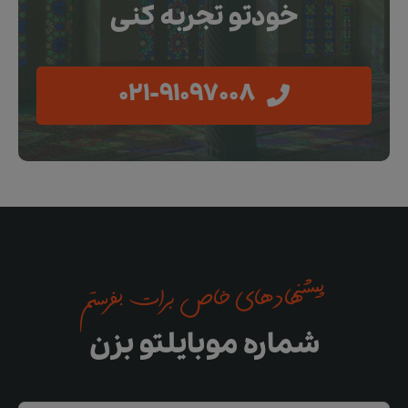
خودتو تجربه کنی
021-91097008
پیشنهادهای خاص برات بفرستم
شماره موبایلتو بزن