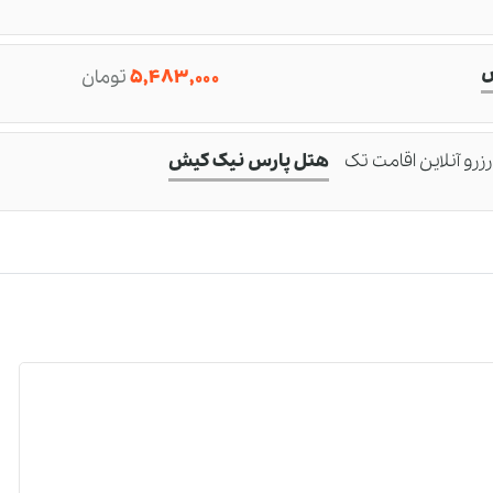
س
۵,۴۸۳,۰۰۰
تومان
رزرو آنلاین اقامت تک
هتل پارس نیک کیش
×
رو و مشاوره
تور کیش هتل پارس نیک
قایقی بعد از
درخواست پیش رزرو
،
تیم پشتیبانی
ما با شما ارتباط
واهند گرفت تا با همراهی هم بتونیم تمام جوانب سفر را بسنجیم
بهترین پیشنهادات
را جهت
خلق یک خاطره شیرین
ارائه کنیم.
ارتباط سریع با مرکز تماس تورنگار:
02191097008
نام کامل شما :
شماره تماس :
(ضروری)
(ضروری)