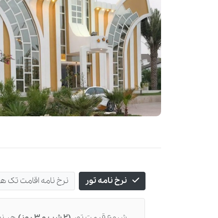
نرخ نامه تور
نرخ نامه اقامت تک ه
شروع قیمت تور
(2 شب و 3 روز)
هر نف