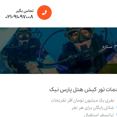
تماس بگیر
021-91097008
ستاره
مات تور کیش هتل پارس نیک
نفری یک میلیون تومان آفر تفریحات
شاتل رایگان برای هر نفر
ترانسفر استقبال