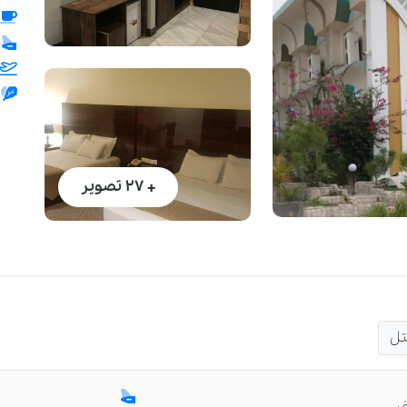
+ 27
تصویر
تل
ر