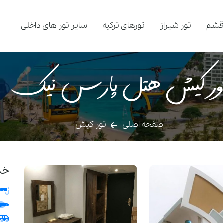
قشم
تور شیراز
تورهای ترکیه
سایر تور های داخلی
ور کیش هتل پارس نیک
3
صفحه اصلی
تور کیش
خد