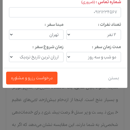
شماره تماس :
(ضروری)
مسافر سخت‌پسندی که دغدغه
رزرو هتل مشهد
دارد،
تعداد نفرات :
مبدا سفر :
مقایسه یک ضرورت است. اگر بخواهیم مدینه الجواد را در
کنار گزینه‌های لوکسی مثل
هتل قصر طلایی
در خیابان امام
مدت زمان سفر :
زمان شروع سفر :
رضا یا
هتل الماس ۲
بررسی کنیم، متوجه یک تمایز کلیدی
می‌شویم؛ در حالی که آن هتل‌ها مجموعه‌هایی بسیار وسیع با
زرق‌وبرق‌های کلاسیک و تشریفات سنگین هستند، هتل
بستن
درخواست رزرو و مشاوره
مدینه الجواد (لیان سابق) یک اقامتگاه مدرن‌تر، جمع‌وجورتر
و بسیار دنج است. اینجا از ازدحام بیش‌ازحد لابی‌های عظیم
خبری نیست و پرسنل فرصت بیشتری برای خدمات‌دهی
شخصی‌تر به شما دارند. این مقایسه نشان می‌دهد که اگر به