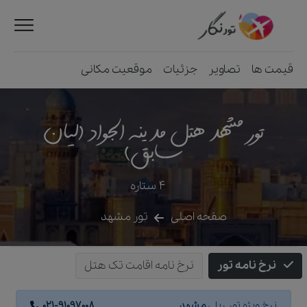
قیمت ها
تصاویر
جزئیات
موقعیت مکانی
تور مشهد هتل مدینه الجواد (لیان
سابق)
4
ستاره
صفحه اصلی
تور مشهد
نرخ نامه تور
نرخ نامه اقامت تک هتل
نرخ ویژه تور ریلی
مشهد
021-91097008