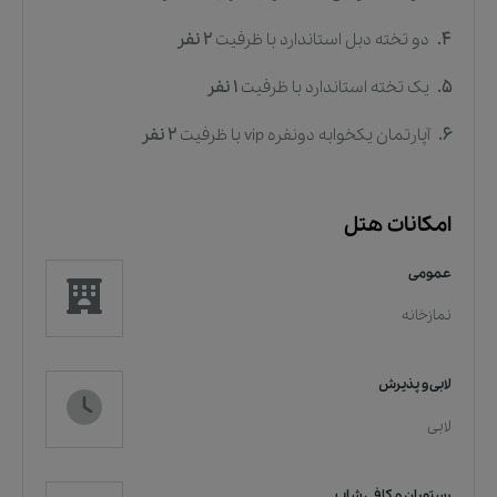
4.
دو تخته دبل استاندارد
با ظرفیت
2
نفر
5.
یک تخته استاندارد
با ظرفیت
1
نفر
6.
آپارتمان یکخوابه دونفره vip
با ظرفیت
2
نفر
امکانات هتل
عمومی
نمازخانه
لابی و پذیرش
لابی
رستوران و کافی شاپ