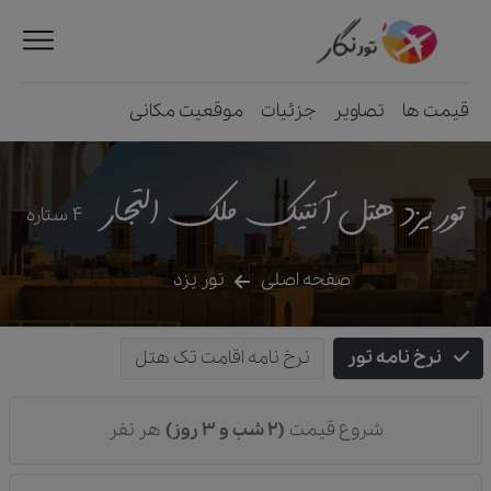
قیمت ها
تصاویر
جزئیات
موقعیت مکانی
تور یزد هتل آنتیک ملک التجار
4
ستاره
صفحه اصلی
تور یزد
نرخ نامه تور
نرخ نامه اقامت تک هتل
شروع قیمت
(2 شب و 3 روز)
هر نفر