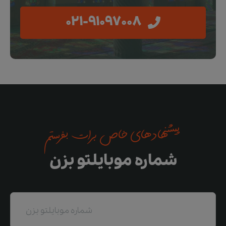
021-91097008
پیشنهادهای خاص برات بفرستم
شماره موبایلتو بزن