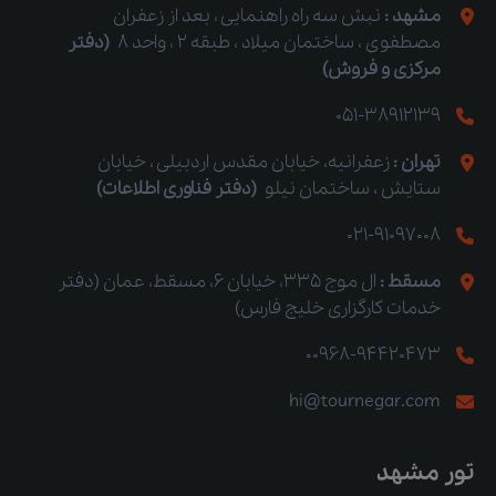
مشهد :
نبش سه راه راهنمایی ، بعد از زعفران
مصطفوی ، ساختمان میلاد ، طبقه 2 ، واحد 8
(دفتر
مرکزی و فروش)
051-38912139
تهران :
زعفرانیه، خیابان مقدس اردبیلی ، خیابان
ستایش ، ساختمان نیلو
(دفتر فناوری اطلاعات)
021-91097008
مسقط :
ال موج 335، خیابان 6، مسقط، عمان (دفتر
خدمات کارگزاری خلیج فارس)
00968-94420473
hi@tournegar.com
تور مشهد