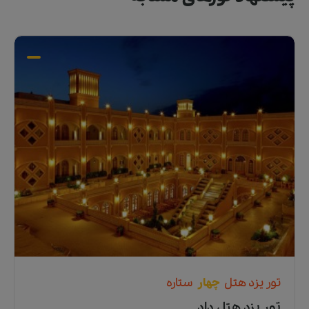
تور
یزد
هتل
چهار
ستاره
تور یزد هتل ارگ جدید