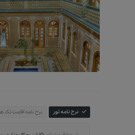
نرخ نامه تور
نرخ نامه اقامت تک ه
شروع قیمت تور
(2 شب و 3 روز)
هر نف