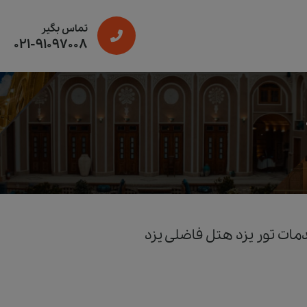
تماس بگیر
021-91097008
ات تور یزد هتل فاضلی يزد