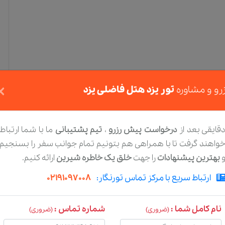
سرویس روزانه اتاق
×
رو و مشاوره
تور یزد هتل فاضلی يزد
خدمات خشکشویی
قایقی بعد از
درخواست پیش رزرو
،
تیم پشتیبانی
ما با شما ارتباط
امکانات موجود در داخل اتاق
واهند گرفت تا با همراهی هم بتونیم تمام جوانب سفر را بسنجیم
بهترین پیشنهادات
را جهت
خلق یک خاطره شیرین
ارائه کنیم.
سرویس بهداشتی ایرانی
،
یخچال
،
تلفن
،
تلویزیون
،
حمام
،
سرویس بهداشتی فرنگی
ارتباط سریع با مرکز تماس تورنگار:
02191097008
نام کامل شما :
شماره تماس :
(ضروری)
(ضروری)