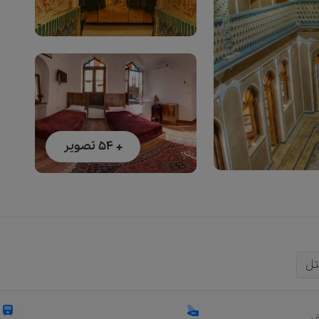
+ 54
تصویر
تل
ر