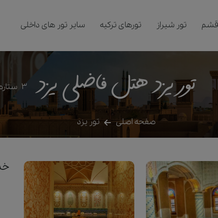
قشم
تور شیراز
تورهای ترکیه
سایر تور های داخلی
تور یزد هتل فاضلی يزد
3
ستاره
صفحه اصلی
تور یزد
خدم