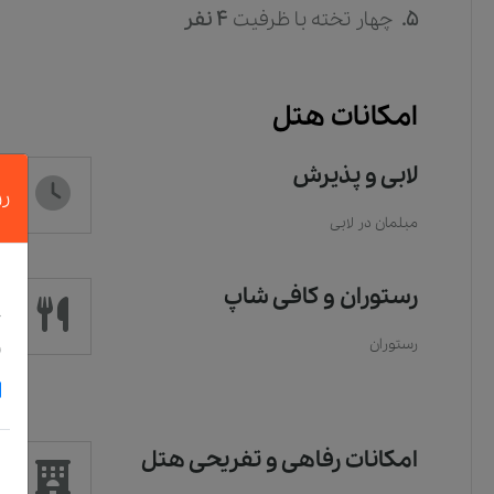
5.
چهار تخته
با ظرفیت
4
نفر
امکانات هتل
لابی و پذیرش
رز
مبلمان در لابی
د
رستوران و کافی شاپ
خ
و
رستوران
امکانات رفاهی و تفریحی هتل