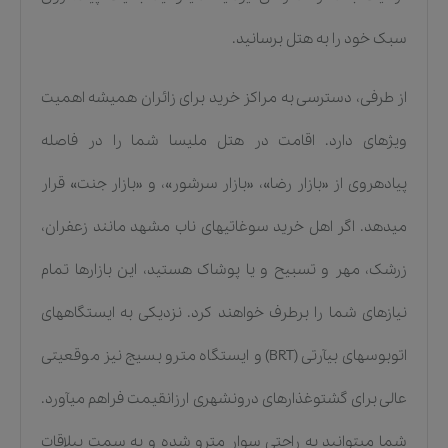
سبک خود را به هتل برسانید.
از طرفی، دسترسی به مراکز خرید برای زائران همیشه اهمیت
ویژهای دارد. اقامت در هتل ملیسا شما را در فاصله
پیادهروی از «بازار رضا»، «بازار سرشور»، و «بازار جنت» قرار
میدهد. اگر اهل خرید سوغاتیهای ناب مشهد مانند زعفران،
زرشک، مهر و تسبیح و یا پوشاک هستید، این بازارها تمام
نیازهای شما را برطرف خواهند کرد. نزدیکی به ایستگاههای
اتوبوسهای بیآرتی (BRT) و ایستگاه مترو بسیج نیز موقعیتی
عالی برای گشتوغذارهای درونشهری ارزانقیمت فراهم میآورد.
شما میتوانید به راحتی سوار مترو شده و به سمت ییلاقات