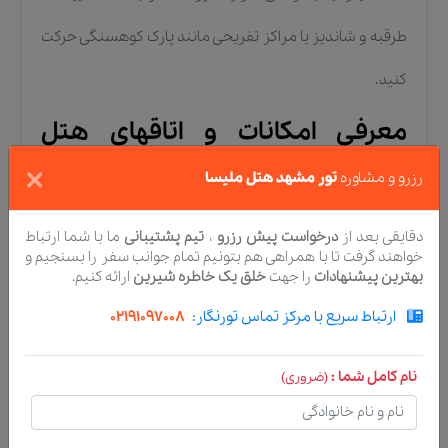
طرقبه و شاندیز یا مراکز تفریحی مانند پارک کوهسنگی حرکت
کنید.
معرفی امکانات و اتاقهای هتل
ملیسا؛ مناسب برای خانوادهها
×
رزرو و مشاوره
تور مشهد هتل ملیسا
هتل ملیسا یک مجموعه نوساز و استاندارد (تاسیس ۱۳۹۶)
دقایقی بعد از
درخواست پیش رزرو
،
تیم پشتیبانی
ما با شما ارتباط
خواهند گرفت تا با همراهی هم بتونیم تمام جوانب سفر را بسنجیم و
است که در ۳ طبقه بنا شده و مجموعاً ۵۰ واحد اقامتی را در
بهترین پیشنهادات
را جهت
خلق یک خاطره شیرین
ارائه کنیم.
خود جای داده است. طراحی این اقامتگاه با هدف ارائه خدمات
ارتباط سریع با مرکز تماس تورنگار:
02191097008
باکیفیت و در عین حال اقتصادی انجام شده است. ظرفیت
نام کامل شما :
(ضروری)
کلی هتل ۱۲۸ تخت است که در قالب اتاقهای دوتخته،
سهتخته، چهارتخته و آپارتمانهای دوخوابه پنجنفره توزیع