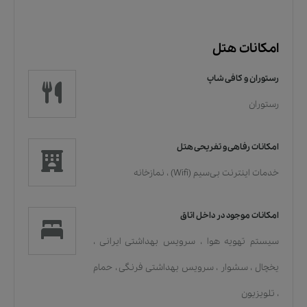
امکانات هتل
رستوران و کافی شاپ
رستوران
امکانات رفاهی و تفریحی هتل
خدمات اينترنت بی‌سیم (Wifi)
،
نمازخانه
امکانات موجود در داخل اتاق
سیستم تهویه هوا
،
سرویس بهداشتی ایرانی
،
یخچال
،
سشوار
،
سرویس بهداشتی فرنگی
،
حمام
،
تلویزیون