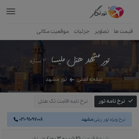
قیمت ها
تصاویر
جزئیات
موقعیت مکانی
تور مشهد هتل ملیسا
2
ستاره
صفحه اصلی
تور مشهد
نرخ نامه تور
نرخ نامه اقامت تک هتل
نرخ ویژه تور ریلی
مشهد
021-91097008
شروع قیمت
(2 شب و 3 روز)
هر نفر