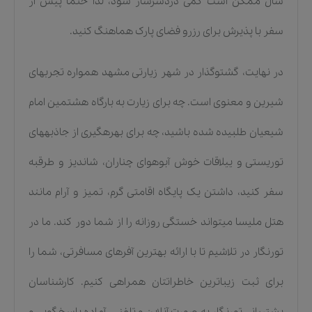
سال ممکن است کمی دردسرساز شود، لذا حتما پیش از
سفر با پذیرش برای رزرو فضای پارک هماهنگ کنید.
در نهایت، گشتوگذار در شهر زیارتی مشهد همواره تجربهای
شیرین و معنوی است. چه برای زیارت به بارگاه هشتمین امام
شیعیان طلبیده شده باشید، چه برای بهرهگیری از جاذبههای
توریستی و ییلاقات خوش آبوهوای چناران، شاندیز و طرقبه
سفر کنید، داشتن یک پایگاه اقامتی گرم، تمیز و آرام مانند
هتل ملیسا میتواند خستگی روزانه را از شما دور کند. ما در
تورنگار در تلاشیم تا با ارائه بهترین آفرهای مسافرتی، شما را
برای ثبت زیباترین خاطراتتان همراهی کنیم. کارشناسان
پشتیبانی تورنگار به صورت آنلاین و تلفنی، آماده پاسخگویی و