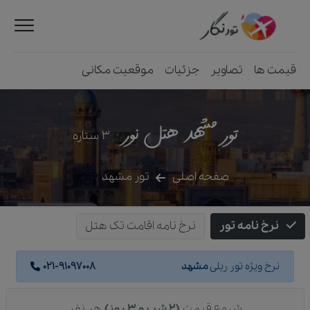
قیمت ها
تصاویر
جزئیات
موقعیت مکانی
تور مشهد هتل نور
3
ستاره
صفحه اصلی
تور مشهد
نرخ نامه تور
نرخ نامه اقامت تک هتل
نرخ ویژه تور ریلی
مشهد
021-91097008
شروع قیمت
(2 شب و 3 روز)
هر نفر