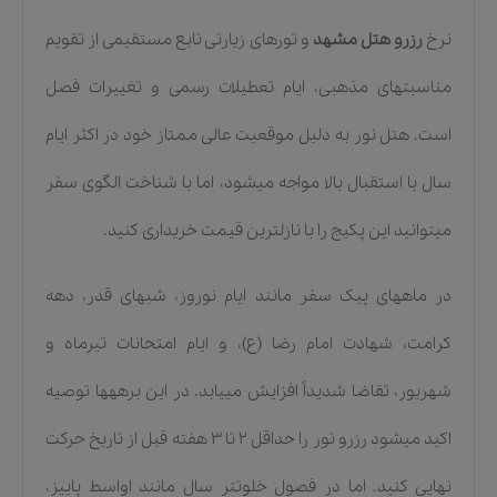
نرخ
رزرو هتل مشهد
و تورهای زیارتی تابع مستقیمی از تقویم
مناسبتهای مذهبی، ایام تعطیلات رسمی و تغییرات فصل
است. هتل نور به دلیل موقعیت عالی ممتاز خود در اکثر ایام
سال با استقبال بالا مواجه میشود، اما با شناخت الگوی سفر
میتوانید این پکیج را با نازلترین قیمت خریداری کنید.
در ماههای پیک سفر مانند ایام نوروز، شبهای قدر، دهه
کرامت، شهادت امام رضا (ع)، و ایام امتحانات تیرماه و
شهریور، تقاضا شدیداً افزایش مییابد. در این برههها توصیه
اکید میشود رزرو تور را حداقل ۲ تا ۳ هفته قبل از تاریخ حرکت
نهایی کنید. اما در فصول خلوتتر سال مانند اواسط پاییز،