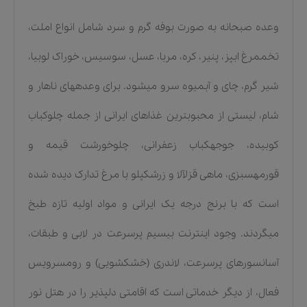
وعده صبحانه به صورت بوفه گرم و سرد شامل انواع املت،
تخممرغ ابپز، پنیر، کره، مربا، عسل، سوسیس، خوراک لوبیا،
شیر گرم، چای و آبمیوه سرو میشود. برای وعدههای ناهار و
شام، لیستی از محبوبترین غذاهای ایرانی از جمله چلوکباب
کوبیده، جوجهکباب زعفرانی، چلوخورشت قیمه و
قورمهسبزی، ماهی قزلآلا و زرشکپلو با مرغ تدارک دیده شده
است که با برنج درجه یک ایرانی و مواد اولیه تازه طبخ
میگردند. وجود اینترنت بیسیم پرسرعت در لابی و طبقات،
آسانسورهای پرسرعت، لاندری (خشکشویی) و رومسرویس
فعال، از دیگر خدماتی است که اقامتی دلپذیر را در هتل نور