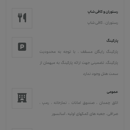
رستوران و کافی شاپ
رستوران
،
کافی شاپ
پارکینگ
پارکینگ رایگان مسقف
،
با توجه به محدودیت
پارکینگ، تضمینی جهت ارائه پارکینگ به میهمان از
سمت هتل وجود ندارد
عمومی
اتاق چمدان
،
صندوق امانات
،
نمازخانه
،
رمپ
،
صرافی
،
جعبه های کمکهای اولیه
،
آسانسور