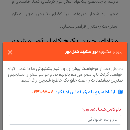
دارید، آپارتمانهای یکخوابه هتل نور گزینهای کاملاً اقتصادی و
مجهز به شمار میروند، زیرا فضای نشیمن مجزا امکان
استراحت راحتتر را فراهم میسازد.
مزایای خرید پکیج کامل تور مشهد
×
هتل نور نسبت به رزرو جداگانه
رزرو و مشاوره
تور مشهد هتل نور
تهیه پکیج کامل
تور مشهد هتل نور
خدمات متعددی را در
دقایقی بعد از
درخواست پیش رزرو
،
تیم پشتیبانی
ما با شما ارتباط
خواهند گرفت تا با همراهی هم بتونیم تمام جوانب سفر را بسنجیم و
اختیار شما قرار میدهد که در صورت اقدام انفرادی باید بابت
بهترین پیشنهادات
را جهت
خلق یک خاطره شیرین
ارائه کنیم.
هر یک هزینهای مجزا بپردازید یا زمان زیادی صرف هماهنگی
ارتباط سریع با مرکز تماس تورنگار:
02191097008
کنید. اصلیترین مزایای پکیج جامع عبارتاً از:
نام کامل شما :
(ضروری)
تخفیف اقتصادی روی بلیط رفتوبرگشت:
آژانسهای