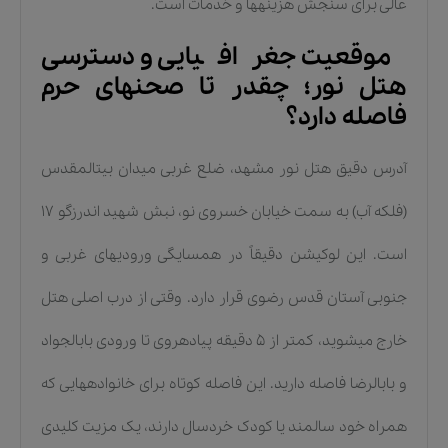
عالی برای سنجش هزینهها و خدمات است.
موقعیت جغرافیایی و دسترسی
هتل نور؛ چقدر تا صحنهای حرم
فاصله دارد؟
آدرس دقیق هتل نور مشهد، ضلع غربی میدان بیتالمقدس
(فلکه آب) به سمت خیابان خسروی نو، نبش شهید اندرزگو ۱۷
است. این لوکیشن دقیقاً در همسایگی ورودیهای غربی و
جنوبی آستان قدس رضوی قرار دارد. وقتی از درب اصلی هتل
خارج میشوید، کمتر از ۵ دقیقه پیادهروی تا ورودی بابالجواد
و بابالرضا فاصله دارید. این فاصله کوتاه برای خانوادههایی که
همراه خود سالمند یا کودک خردسال دارند، یک مزیت کلیدی