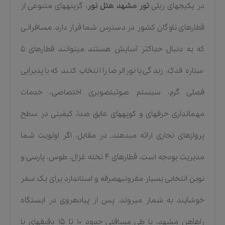
در پکیجهای ریلی
تور مشهد هتل نور
، گزینههای متنوعی از
قطارهای ناوگان کشور در دسترس شما قرار دارد. مسافرانی
که به دنبال حداکثر آسایش هستند میتوانند قطارهای ۵
ستاره فدک، زندگی یا نورالرضا را انتخاب کنند که با پذیرایی
فصلی گرم، سیستم صوتیتصویری اختصاصی، خدمات
مهمانداری حرفهای و کوپههای عایق صدا، کیفیتی در سطح
پروازهای تجاری ارائه میدهند. در مقابل، اگر اولویت شما
مدیریت بودجه است، قطارهای ۴ تخته غزال، طوس، پارسی و
نوین انتخابی بسیار مقرونبهصرفه و استاندارد برای یک سفر
خوشآیند به شمار میروند. پس از پیادهروی در ایستگاه
راهآهن مشهد، با طی مسافتی حدود ۱۰ تا ۱۵ دقیقهای با