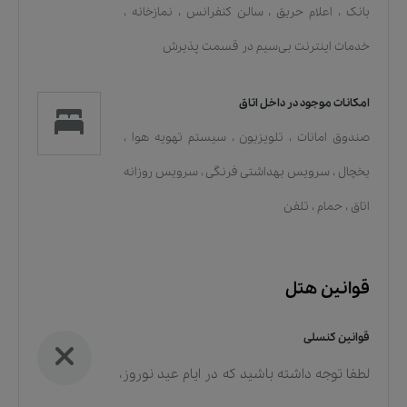
بانک
،
اعلام حریق
،
سالن کنفرانس
،
نمازخانه
،
خدمات اينترنت بی‌سیم در قسمت پذیرش
امکانات موجود در داخل اتاق
صندوق امانات
،
تلویزیون
،
سیستم تهویه هوا
،
یخچال
،
سرویس بهداشتی فرنگی
،
سرویس روزانه
اتاق
،
حمام
،
تلفن
قوانین هتل
قوانین کنسلی
لطفا توجه داشته باشید که در ایام عید نوروز،