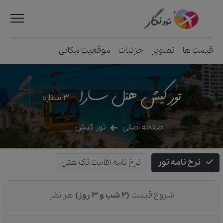
قیمت ها
تصاویر
جزئیات
موقعیت مکانی
تور کیش هتل سارا
3
ستاره
صفحه اصلی
تور کیش
نرخ نامه تور
نرخ نامه اقامت تک هتل
شروع قیمت
(2 شب و 3 روز)
هر نفر