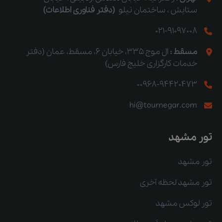
ستایش ، ساختمان نیلو
(دفتر فناوری اطلاعات)
021-91097008
مسقط :
ال موج 335، خیابان 6، مسقط، عمان (دفتر
خدمات کارگزاری خلیج فارس)
00968-94420473
hi@tournegar.com
تور مشهد
تور مشهد
تور مشهد لحظه آخری
تور لوکس مشهد