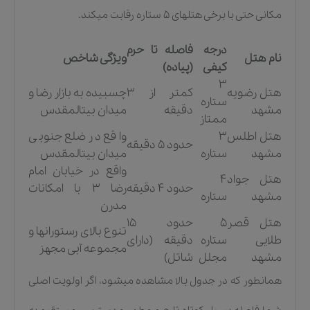
مکانی حتی با برخی هتلهای ۵ ستاره رقابت میکند.
درجه
فاصله تا حرم
نام هتل
ویژگی شاخص
کیفی
(پیاده)
۳
هتل رضویه
کمتر از ۳
چسبیده به بازار رضا و
ستاره
مشهد
دقیقه
میدان بیتالمقدس
ممتاز
هتل اطلس
۳
واقع در ضلع جنوبی
حدود ۵ دقیقه
مشهد
ستاره
میدان بیتالمقدس
واقع در خیابان امام
هتل جواد
۴
حدود ۴ دقیقه
رضا ۳ با امکانات
مشهد
ستاره
مدرن
هتل قصر
۵
حدود ۱۵
تنوع بالای رستورانها و
طلایی
ستاره
دقیقه (دارای
مجموعه آبی مجهز
مشهد
مجلل
شاتل)
همانطور که در جدول بالا مشاهده میشود، اگر اولویت اصلی