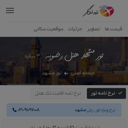
قیمت ها
تصاویر
جزئیات
موقعیت مکانی
تور مشهد هتل رضویه
3
ستاره
صفحه اصلی
تور مشهد
نرخ نامه تور
نرخ نامه اقامت تک هتل
نرخ ویژه تور ریلی
مشهد
021-91097008
شروع قیمت
(2 شب و 3 روز)
هر نفر