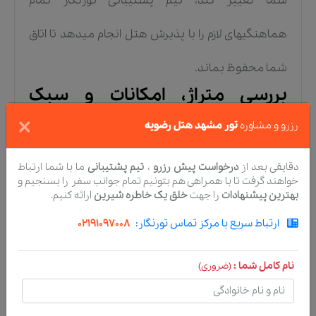
شما تغییر کند، تیم پشتیبانی تورنگار تمام
هماهنگیهای لازم را با پذیرش هتل انجام میدهد تا اتاق
شما محفوظ بماند.
بررسی متراژ، امکانات و سبک
معماری واحدهای اقامتی هتل
×
رزرو و مشاوره
تور مشهد هتل رضویه
رضویه
دقایقی بعد از
درخواست پیش رزرو
،
تیم پشتیبانی
ما با شما ارتباط
ساختمان ۱۳ طبقه هتل رضویه مشهد دارای ۹۲ واحد اقامتی
خواهند گرفت تا با همراهی هم بتونیم تمام جوانب سفر را بسنجیم و
بهترین پیشنهادات
را جهت
خلق یک خاطره شیرین
ارائه کنیم.
متنوع است که شامل اتاقهای دو تخته، سه تخته، چهار تخته
ارتباط سریع با مرکز تماس تورنگار:
02191097008
و سوئیتهای فلت و دوخوابه میشود. طراحی داخلی اتاقها
تلفیقی از معماری کلاسیک و امکانات مدرن هتلداری است که
نام کامل شما :
(ضروری)
فضایی دلنشین و آرام را پس از یک روز زیارت و گردش فراهم