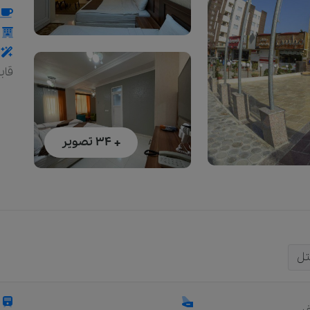
قاب
+ 34
تصویر
تل
ر