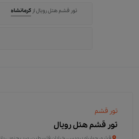
تور قشم هتل رویال
از
کرمانشاه
تور قشم
تور قشم هتل رویال
قشم، چهارراه پردیس، خیابان فلسطین، درب جنوبی بازار