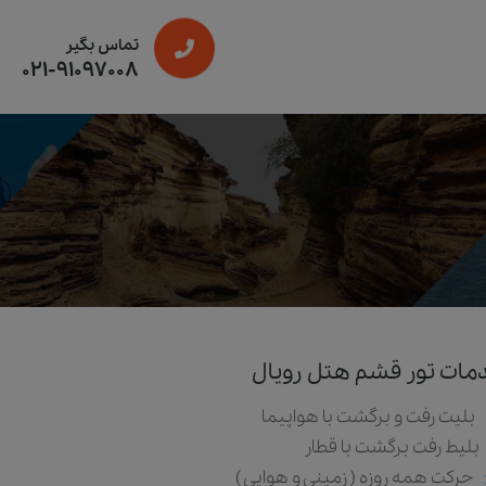
تماس بگیر
021-91097008
مات تور قشم هتل رویال
بلیت رفت و برگشت با هواپیما
بلیط رفت برگشت با قطار
حرکت همه روزه ( زمینی و هوایی )