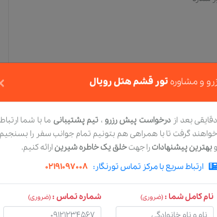
×
رو و مشاوره
تور قشم هتل رویال
قایقی بعد از
درخواست پیش رزرو
،
تیم پشتیبانی
ما با شما ارتباط
واهند گرفت تا با همراهی هم بتونیم تمام جوانب سفر را بسنجیم
بهترین پیشنهادات
را جهت
خلق یک خاطره شیرین
ارائه کنیم.
ارتباط سریع با مرکز تماس تورنگار:
02191097008
نام کامل شما :
شماره تماس :
(ضروری)
(ضروری)