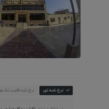
نرخ نامه تور
نرخ نامه اقامت تک ه
شروع قیمت تور
(2 شب و 3 روز)
هر نف