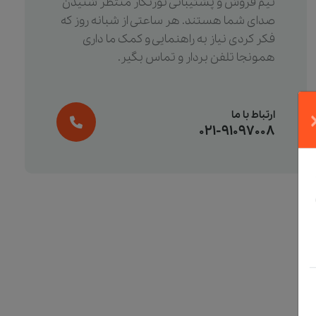
تیم فروش و پشتیبانی تورنگار منتظر شنیدن
صدای شما هستند. هر ساعتی از شبانه روز که
فکر کردی نیاز به راهنمایی و کمک ما داری
همونجا تلفن بردار و تماس بگیر.
ارتباط با ما
021-91097008