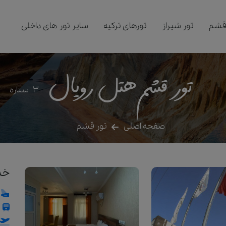
قشم
تور شیراز
تورهای ترکیه
سایر تور های داخلی
تور قشم هتل رویال
3
ستاره
صفحه اصلی
تور قشم
خد