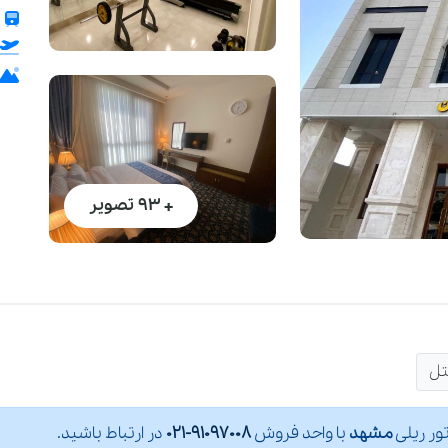
+ 93
تصویر
تل
تور ریلی
مشهد
با واحد فروش
021-91097008
در ارتباط باشید.