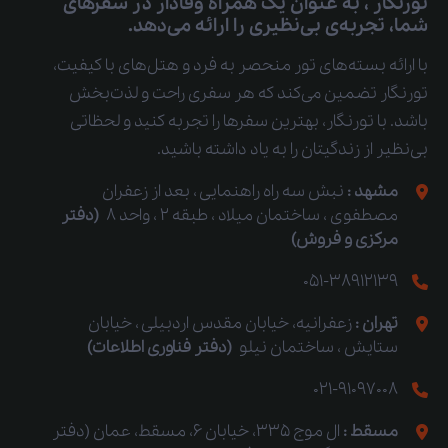
تورنگار ، به عنوان یک همراه وفادار در سفرهای
شما، تجربه‌ی بی‌نظیری را ارائه می‌دهد.
با ارائه بسته‌های تور منحصر به فرد و هتل‌های با کیفیت،
تورنگار تضمین می‌کند که هر سفری راحت و لذت‌بخش
باشد. با تورنگار، بهترین سفرها را تجربه کنید و لحظاتی
بی‌نظیر از زندگیتان را به یاد داشته باشید.
مشهد :
نبش سه راه راهنمایی ، بعد از زعفران
مصطفوی ، ساختمان میلاد ، طبقه 2 ، واحد 8
(دفتر
مرکزی و فروش)
051-38912139
تهران :
زعفرانیه، خیابان مقدس اردبیلی ، خیابان
ستایش ، ساختمان نیلو
(دفتر فناوری اطلاعات)
021-91097008
مسقط :
ال موج 335، خیابان 6، مسقط، عمان (دفتر