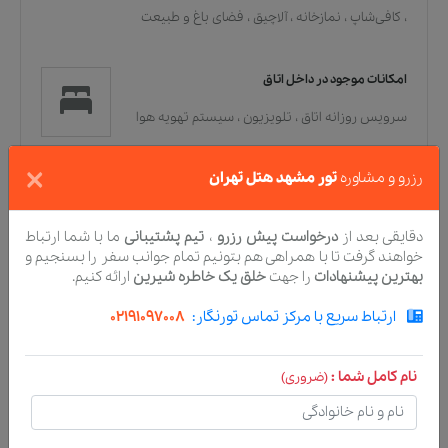
،
کافی‌شاپ
،
نمازخانه
،
آلاچیق
،
فضای باغ و طبیعت
امکانات موجود در داخل اتاق
سرویس روزانه اتاق
،
تلویزیون
،
سیستم تهویه هوا
،
تلفن
،
سرویس بهداشتی فرنگی
،
صندوق امانات
،
×
رزرو و مشاوره
تور مشهد هتل تهران
یخچال
،
سرویس بهداشتی ایرانی
،
حمام
دقایقی بعد از
درخواست پیش رزرو
،
تیم پشتیبانی
ما با شما ارتباط
خواهند گرفت تا با همراهی هم بتونیم تمام جوانب سفر را بسنجیم و
بهترین پیشنهادات
را جهت
خلق یک خاطره شیرین
ارائه کنیم.
قوانین هتل
ارتباط سریع با مرکز تماس تورنگار:
02191097008
قوانین کنسلی
نام کامل شما :
(ضروری)
لطفا توجه داشته باشید که در ایام عید نوروز،
ایام مناسبتی، تعطیلات رسمی و زمان های