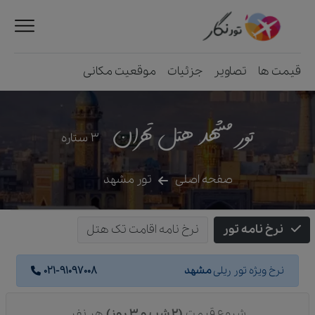
قیمت ها
تصاویر
جزئیات
موقعیت مکانی
تور مشهد هتل تهران
3
ستاره
صفحه اصلی
تور مشهد
نرخ نامه تور
نرخ نامه اقامت تک هتل
نرخ ویژه تور ریلی
مشهد
021-91097008
شروع قیمت
(2 شب و 3 روز)
هر نفر