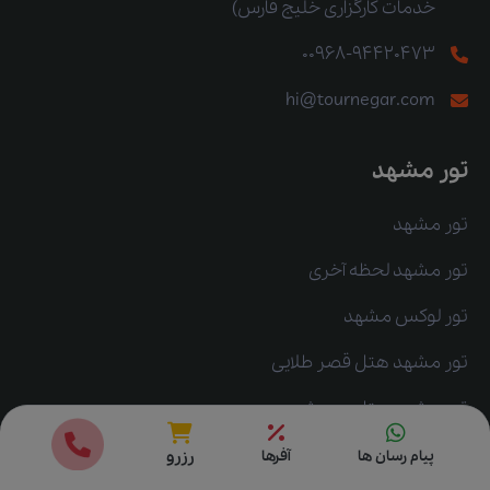
خدمات کارگزاری خلیج فارس)
00968-94420473
hi@tournegar.com
تور مشهد
تور مشهد
تور مشهد لحظه آخری
تور لوکس مشهد
تور مشهد هتل قصر طلایی
تور مشهد هتل درویشی
قیمت ها
رزرو
تور مشهد هتل قصر
پیام رسان ها
آفرها
رزرو