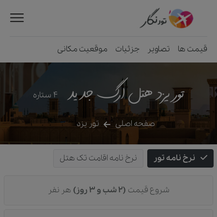
قیمت ها
تصاویر
جزئیات
موقعیت مکانی
تور یزد هتل ارگ جدید
4
ستاره
صفحه اصلی
تور یزد
نرخ نامه تور
نرخ نامه اقامت تک هتل
شروع قیمت
(2 شب و 3 روز)
هر نفر