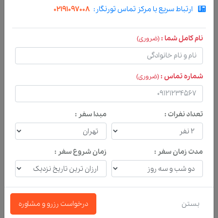
ارتباط سریع با مرکز تماس تورنگار:
02191097008
نام کامل شما :
(ضروری)
شماره تماس :
(ضروری)
تعداد نفرات :
مبدا سفر :
لطفا تماس بگیر
اگر نیاز به راهنمایی مشاوران حرفه ای ما داری؟
مدت زمان سفر :
زمان شروع سفر :
تیم فروش و پشتیبانی تورنگار منتظر شنیدن صدای
شما هستند. هر ساعتی از شبانه روز که فکر کردی نیاز
به راهنمایی و کمک ما داری همونجا تلفن بردار و تماس
بگیر.
بستن
درخواست رزرو و مشاوره