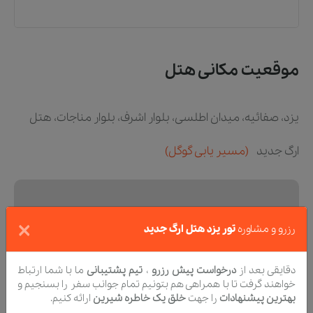
موقعیت مکانی هتل
یزد، صفائیه، میدان اطلسی، بلوار اشرف، بلوار مناجات، هتل
ارگ جدید
(مسیر یابی گوگل)
×
رزرو و مشاوره
تور یزد هتل ارگ جدید
دقایقی بعد از
درخواست پیش رزرو
،
تیم پشتیبانی
ما با شما ارتباط
خواهند گرفت تا با همراهی هم بتونیم تمام جوانب سفر را بسنجیم و
بهترین پیشنهادات
را جهت
خلق یک خاطره شیرین
ارائه کنیم.