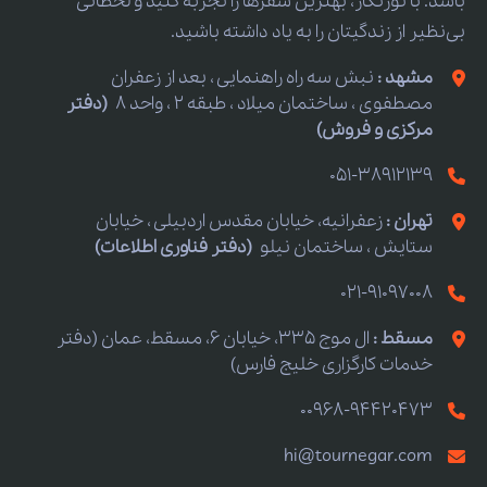
باشد. با تورنگار، بهترین سفرها را تجربه کنید و لحظاتی
بی‌نظیر از زندگیتان را به یاد داشته باشید.
مشهد :
نبش سه راه راهنمایی ، بعد از زعفران
مصطفوی ، ساختمان میلاد ، طبقه 2 ، واحد 8
(دفتر
مرکزی و فروش)
051-38912139
تهران :
زعفرانیه، خیابان مقدس اردبیلی ، خیابان
ستایش ، ساختمان نیلو
(دفتر فناوری اطلاعات)
021-91097008
مسقط :
ال موج 335، خیابان 6، مسقط، عمان (دفتر
خدمات کارگزاری خلیج فارس)
00968-94420473
hi@tournegar.com