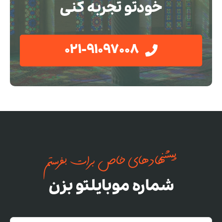
خودتو تجربه کنی
021-91097008
پیشنهادهای خاص برات بفرستم
شماره موبایلتو بزن