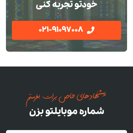
خودتو تجربه کنی
021-91097008
پیشنهادهای خاص برات بفرستم
شماره موبایلتو بزن