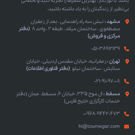
باشد. با تورنگار، بهترین سفرها را تجربه کنید و لحظاتی
بی‌نظیر از زندگیتان را به یاد داشته باشید.
مشهد :
نبش سه راه راهنمایی ، بعد از زعفران
مصطفوی ، ساختمان میلاد ، طبقه 2 ، واحد 8
(دفتر
مرکزی و فروش)
051-38912139
تهران :
زعفرانیه، خیابان مقدس اردبیلی ، خیابان
ستایش ، ساختمان نیلو
(دفتر فناوری اطلاعات)
021-91097008
مسقط :
ال موج 335، خیابان 6، مسقط، عمان (دفتر
خدمات کارگزاری خلیج فارس)
00968-94420473
hi@tournegar.com