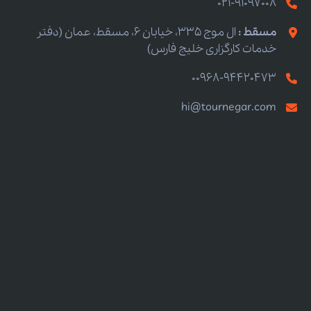
021-91097008
مسقط :
ال موج 335، خیابان 6، مسقط، عمان (دفتر
خدمات کارگزاری خلیج فارس)
00968-94420473
hi@tournegar.com