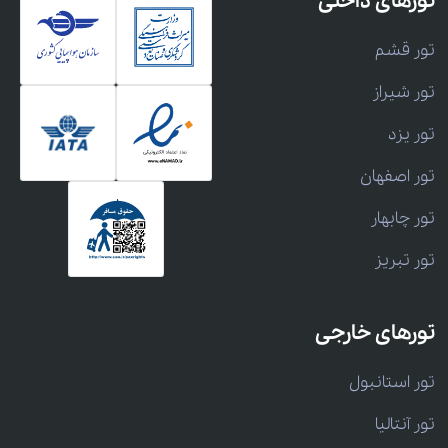
تورهای داخلی
تور قشم
تور شیراز
تور یزد
تور اصفهان
تور چابهار
تور تبریز
تورهای خارجی
تور استانبول
تور آنتالیا