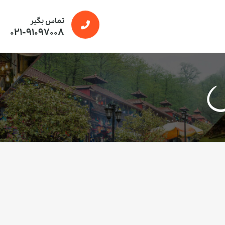
تماس بگیر
021-91097008
س