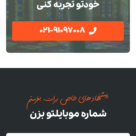
خودتو تجربه کنی
021-91097008
پیشنهادهای خاص برات بفرستم
شماره موبایلتو بزن