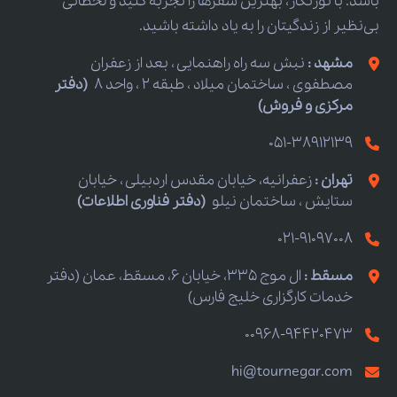
باشد. با تورنگار، بهترین سفرها را تجربه کنید و لحظاتی
بی‌نظیر از زندگیتان را به یاد داشته باشید.
مشهد :
نبش سه راه راهنمایی ، بعد از زعفران
مصطفوی ، ساختمان میلاد ، طبقه 2 ، واحد 8
(دفتر
مرکزی و فروش)
051-38912139
تهران :
زعفرانیه، خیابان مقدس اردبیلی ، خیابان
ستایش ، ساختمان نیلو
(دفتر فناوری اطلاعات)
021-91097008
مسقط :
ال موج 335، خیابان 6، مسقط، عمان (دفتر
خدمات کارگزاری خلیج فارس)
00968-94420473
hi@tournegar.com