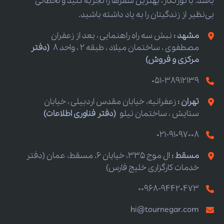
باشد. با تورنگار، بهترین سفرها را تجربه کنید و لحظاتی
بی‌نظیر از زندگیتان را به یاد داشته باشید.
مشهد :
نبش سه راه راهنمایی ، بعد از زعفران
مصطفوی ، ساختمان میلاد ، طبقه 2 ، واحد 8
(دفتر
مرکزی و فروش)
051-38912139
تهران :
زعفرانیه، خیابان مقدس اردبیلی ، خیابان
ستایش ، ساختمان نیلو
(دفتر فناوری اطلاعات)
021-91097008
مسقط :
ال موج 335، خیابان 6، مسقط، عمان (دفتر
خدمات کارگزاری خلیج فارس)
00968-94420473
hi@tournegar.com