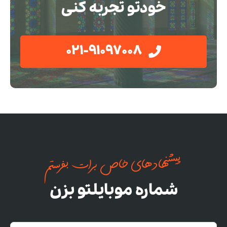
خودتو تجربه کنی
021-91097008
پیشنهادهای خاص برات بفرستم
شماره موبایلتو بزن