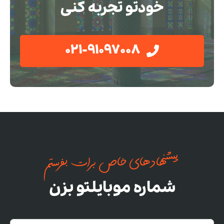
خودتو تجربه کنی
021-91097008
پیشنهادهای خاص برات بفرستم
شماره موبایلتو بزن