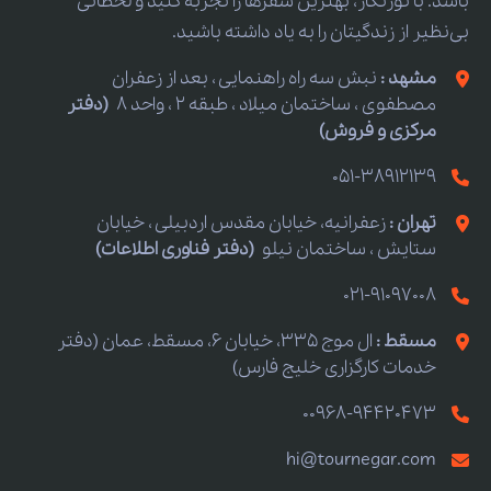
باشد. با تورنگار، بهترین سفرها را تجربه کنید و لحظاتی
بی‌نظیر از زندگیتان را به یاد داشته باشید.
مشهد :
نبش سه راه راهنمایی ، بعد از زعفران
مصطفوی ، ساختمان میلاد ، طبقه 2 ، واحد 8
(دفتر
مرکزی و فروش)
051-38912139
تهران :
زعفرانیه، خیابان مقدس اردبیلی ، خیابان
ستایش ، ساختمان نیلو
(دفتر فناوری اطلاعات)
021-91097008
مسقط :
ال موج 335، خیابان 6، مسقط، عمان (دفتر
خدمات کارگزاری خلیج فارس)
00968-94420473
hi@tournegar.com