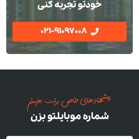
خودتو تجربه کنی
021-91097008
پیشنهادهای خاص برات بفرستم
شماره موبایلتو بزن