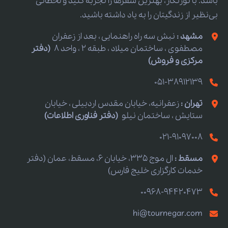
باشد. با تورنگار، بهترین سفرها را تجربه کنید و لحظاتی
بی‌نظیر از زندگیتان را به یاد داشته باشید.
مشهد :
نبش سه راه راهنمایی ، بعد از زعفران
مصطفوی ، ساختمان میلاد ، طبقه 2 ، واحد 8
(دفتر
مرکزی و فروش)
051-38912139
تهران :
زعفرانیه، خیابان مقدس اردبیلی ، خیابان
ستایش ، ساختمان نیلو
(دفتر فناوری اطلاعات)
021-91097008
مسقط :
ال موج 335، خیابان 6، مسقط، عمان (دفتر
خدمات کارگزاری خلیج فارس)
00968-94420473
hi@tournegar.com