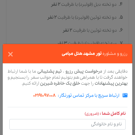
4.
دو تخته دبل (فولبرد)
با ظرفیت
2
نفر
5.
دو تخته توئین (فولبرد)
با ظرفیت
2
نفر
6.
دو تخته توئین
با ظرفیت
2
نفر
7.
سه تخته (فولبرد)
با ظرفیت
3
نفر
×
رزرو و مشاوره
تور مشهد هتل میامی
8.
سه تخته
با ظرفیت
3
نفر
دقایقی بعد از
درخواست پیش رزرو
،
تیم پشتیبانی
ما با شما ارتباط
خواهند گرفت تا با همراهی هم بتونیم تمام جوانب سفر را بسنجیم و
امکانات هتل
بهترین پیشنهادات
را جهت
خلق یک خاطره شیرین
ارائه کنیم.
لابی و پذیرش
ارتباط سریع با مرکز تماس تورنگار:
02191097008
مبلمان در لابی
نام کامل شما :
(ضروری)
سرویس روزانه اتاق