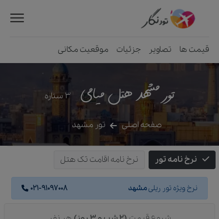
قیمت ها
تصاویر
جزئیات
موقعیت مکانی
تور مشهد هتل میامی
3
ستاره
صفحه اصلی
تور مشهد
نرخ نامه تور
نرخ نامه اقامت تک هتل
نرخ ویژه تور ریلی
مشهد
021-91097008
شروع قیمت
(2 شب و 3 روز)
هر نفر