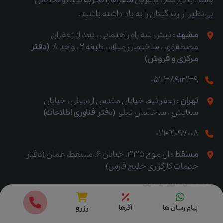
باشد. با تورنگار، بهترین سفرها را تجربه کنید و لحظاتی
بی‌نظیر از زندگیتان را به یاد داشته باشید.
مشهد :
نبش سه راه راهنمایی ، بعد از زعفران
مصطفوی ، ساختمان میلاد ، طبقه 2 ، واحد 8
(دفتر
مرکزی و فروش)
051-38912139
تهران :
زعفرانیه، خیابان مقدس اردبیلی ، خیابان
ستایش ، ساختمان نیلو
(دفتر فناوری اطلاعات)
021-91097008
مسقط :
ال موج 335، خیابان 6، مسقط، عمان (دفتر
خدمات کارگزاری خلیج فارس)
00968-94420473
قیمت ها
رزرو
hi@tournegar.com
پیام رسان ها
آفرها
رزرو