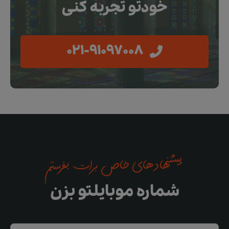
خودتو تجربه کنی
021-91097008
پیشنهادهای خاص برات بفرستم
شماره موبایلتو بزن