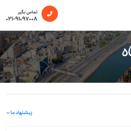
تماس بگیر
021-91097008
ه
پیشنهاد ما