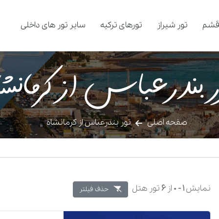
قشم
تور شیراز
تورهای ترکیه
سایر تور های داخلی
ر بندرعباس از کرمانشا
صفحه اصلی
تور بندرعباس از کرمانشاه
نمایش
1 -
0
از
6
تور هتل
حذف فیلتر