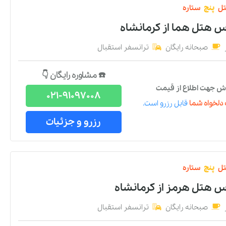
ل
پنج
ستاره
اس هتل هما
از
کرمانشاه
صبحانه رایگان
ترانسفر استقبال
☎️ مشاوره رایگان 👇
ش جهت اطلاع از قیمت
021-91097008
دلخواه شما
قابل رزرو است.
رزرو و جزئیات
ل
پنج
ستاره
اس هتل هرمز
از
کرمانشاه
صبحانه رایگان
ترانسفر استقبال