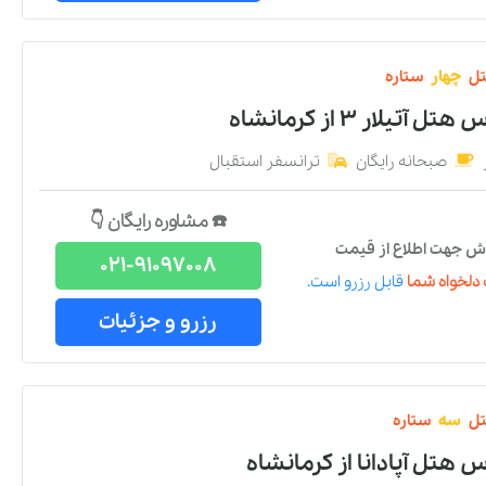
ل
چهار
ستاره
 هتل آتیلار ۳
از
کرمانشاه
صبحانه رایگان
ترانسفر استقبال
☎️ مشاوره رایگان 👇
ش جهت اطلاع از قیمت
021-91097008
دلخواه شما
قابل رزرو است.
رزرو و جزئیات
ل
سه
ستاره
س هتل آپادانا
از
کرمانشاه