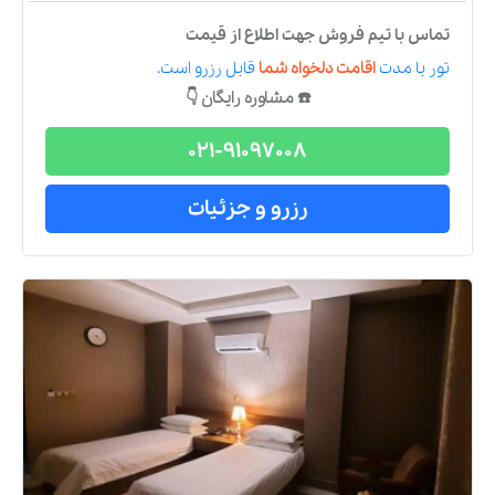
تماس با تیم فروش جهت اطلاع از قیمت
تور
با مدت
اقامت دلخواه شما
قابل رزرو است.
☎️ مشاوره رایگان 👇
021-91097008
رزرو و جزئیات