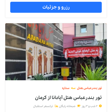
رزرو و جزئیات
تور
بندرعباس
هتل
سه
ستاره
تور بندرعباس هتل آپادانا
از
کرمان
2 شب و 3 روز
صبحانه رایگان
ترانسفر استقبال