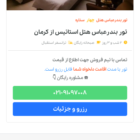
تور
بندرعباس
هتل
چهار
ستاره
تور بندرعباس هتل استاتیس
از
کرمان
2 شب و 3 روز
صبحانه رایگان
ترانسفر استقبال
تماس با تیم فروش جهت اطلاع از قیمت
تور
با مدت
اقامت دلخواه شما
قابل رزرو است.
☎️ مشاوره رایگان 👇
021-91097008
رزرو و جزئیات