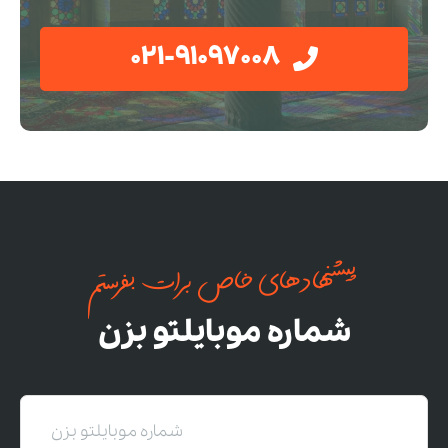
021-91097008
پیشنهادهای خاص برات بفرستم
شماره موبایلتو بزن