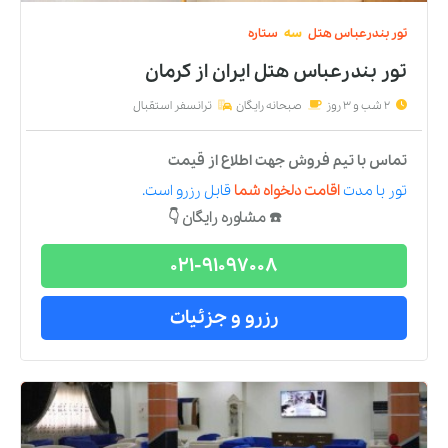
تور
بندرعباس
هتل
سه
ستاره
تور بندرعباس هتل ایران
از
کرمان
2 شب و 3 روز
صبحانه رایگان
ترانسفر استقبال
تماس با تیم فروش جهت اطلاع از قیمت
تور
با مدت
اقامت دلخواه شما
قابل رزرو است.
☎️ مشاوره رایگان 👇
021-91097008
رزرو و جزئیات