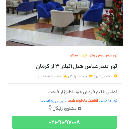
تور
بندرعباس
هتل
چهار
ستاره
تور بندرعباس هتل آتیلار ۳
از
کرمان
2 شب و 3 روز
صبحانه رایگان
ترانسفر استقبال
تماس با تیم فروش جهت اطلاع از قیمت
تور
با مدت
اقامت دلخواه شما
قابل رزرو است.
☎️ مشاوره رایگان 👇
021-91097008