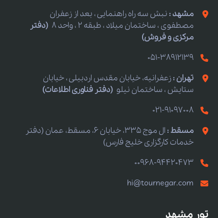
مشهد :
نبش سه راه راهنمایی ، بعد از زعفران
مصطفوی ، ساختمان میلاد ، طبقه 2 ، واحد 8
(دفتر
مرکزی و فروش)
051-38912139
تهران :
زعفرانیه، خیابان مقدس اردبیلی ، خیابان
ستایش ، ساختمان نیلو
(دفتر فناوری اطلاعات)
021-91097008
مسقط :
ال موج 335، خیابان 6، مسقط، عمان (دفتر
خدمات کارگزاری خلیج فارس)
00968-94420473
hi@tournegar.com
تور مشهد