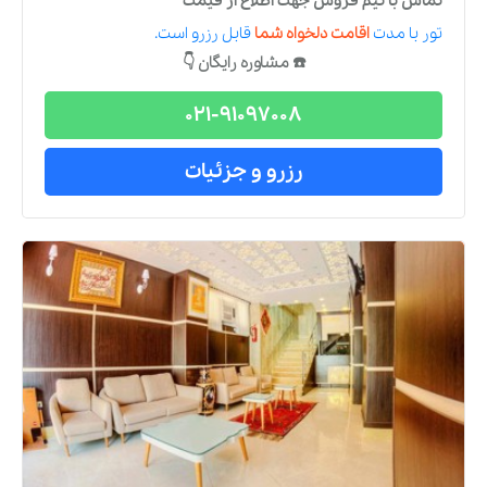
تماس با تیم فروش جهت اطلاع از قیمت
تور
با مدت
اقامت دلخواه شما
قابل رزرو است.
☎️ مشاوره رایگان 👇
021-91097008
رزرو و جزئیات