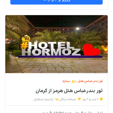
تور
بندرعباس
هتل
پنج
ستاره
تور بندرعباس هتل هرمز
از
کرمان
2 شب و 3 روز
صبحانه رایگان
ترانسفر استقبال