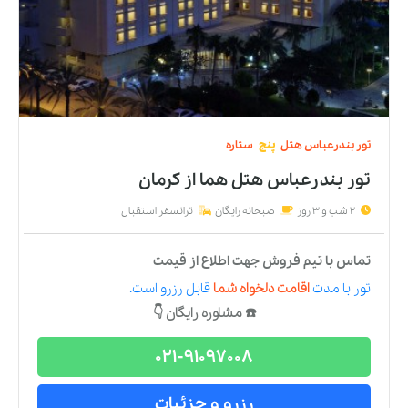
تور
بندرعباس
هتل
پنج
ستاره
تور بندرعباس هتل هما
از
کرمان
2 شب و 3 روز
صبحانه رایگان
ترانسفر استقبال
تماس با تیم فروش جهت اطلاع از قیمت
تور
با مدت
اقامت دلخواه شما
قابل رزرو است.
☎️ مشاوره رایگان 👇
021-91097008
رزرو و جزئیات