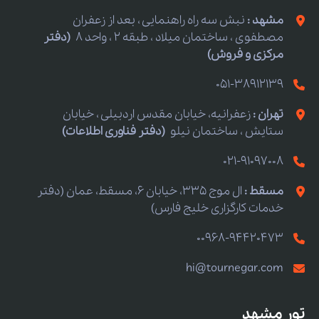
مشهد :
نبش سه راه راهنمایی ، بعد از زعفران
مصطفوی ، ساختمان میلاد ، طبقه 2 ، واحد 8
(دفتر
مرکزی و فروش)
051-38912139
تهران :
زعفرانیه، خیابان مقدس اردبیلی ، خیابان
ستایش ، ساختمان نیلو
(دفتر فناوری اطلاعات)
021-91097008
مسقط :
ال موج 335، خیابان 6، مسقط، عمان (دفتر
خدمات کارگزاری خلیج فارس)
00968-94420473
hi@tournegar.com
تور مشهد