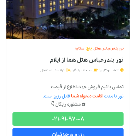
تور
بندرعباس
هتل
پنج
ستاره
تور بندرعباس هتل هما
از
ایلام
2 شب و 3 روز
صبحانه رایگان
ترانسفر استقبال
تماس با تیم فروش جهت اطلاع از قیمت
تور
با مدت
اقامت دلخواه شما
قابل رزرو است.
☎️ مشاوره رایگان 👇
021-91097008
رزرو و جزئیات