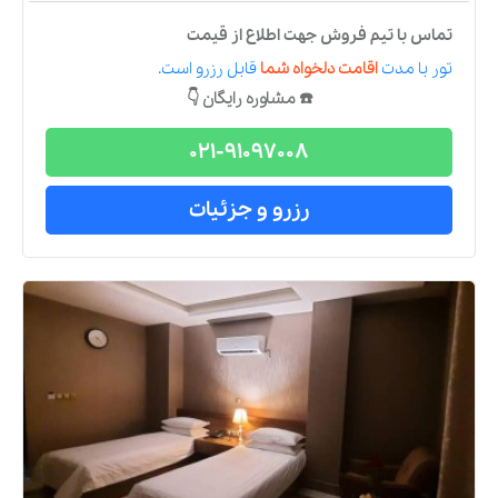
تماس با تیم فروش جهت اطلاع از قیمت
تور
با مدت
اقامت دلخواه شما
قابل رزرو است.
☎️ مشاوره رایگان 👇
021-91097008
رزرو و جزئیات