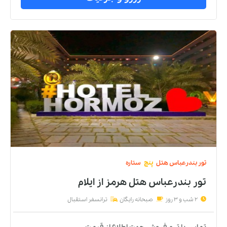
تور
بندرعباس
هتل
پنج
ستاره
تور بندرعباس هتل هرمز
از
ایلام
2 شب و 3 روز
صبحانه رایگان
ترانسفر استقبال