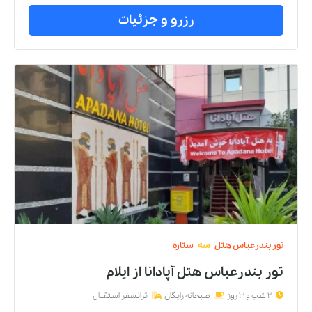
رزرو و جزئیات
تور
بندرعباس
هتل
سه
ستاره
تور بندرعباس هتل آپادانا
از
ایلام
2 شب و 3 روز
صبحانه رایگان
ترانسفر استقبال