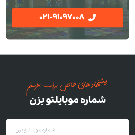
021-91097008
پیشنهادهای خاص برات بفرستم
شماره موبایلتو بزن