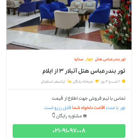
تور
بندرعباس
هتل
چهار
ستاره
تور بندرعباس هتل آتیلار ۳
از
ایلام
2 شب و 3 روز
صبحانه رایگان
ترانسفر استقبال
تماس با تیم فروش جهت اطلاع از قیمت
تور
با مدت
اقامت دلخواه شما
قابل رزرو است.
☎️ مشاوره رایگان 👇
021-91097008