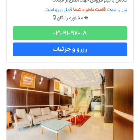
تماس با تیم فروش جهت اطلاع از قیمت
تور
با مدت
اقامت دلخواه شما
قابل رزرو است.
☎️ مشاوره رایگان 👇
021-91097008
رزرو و جزئیات