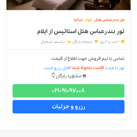
تور
بندرعباس
هتل
چهار
ستاره
تور بندرعباس هتل استاتیس
از
ایلام
2 شب و 3 روز
صبحانه رایگان
ترانسفر استقبال
تماس با تیم فروش جهت اطلاع از قیمت
تور
با مدت
اقامت دلخواه شما
قابل رزرو است.
☎️ مشاوره رایگان 👇
021-91097008
رزرو و جزئیات