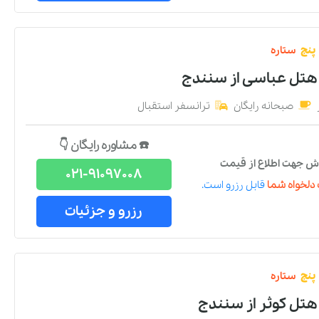
پنج
ستاره
 هتل عباسی
از
سنندج
صبحانه رایگان
ترانسفر استقبال
☎️ مشاوره رایگان 👇
ش جهت اطلاع از قیمت
021-91097008
دلخواه شما
قابل رزرو است.
رزرو و جزئیات
پنج
ستاره
هتل کوثر
از
سنندج