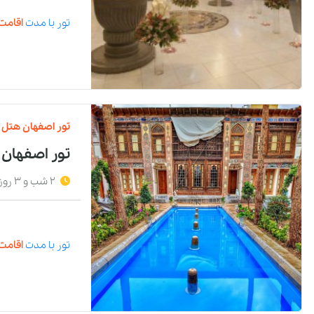
تور
با مدت
اقامت 
تور
اصفهان
هتل
تور اصفهان
2 شب و 3 روز
تور
با مدت
اقامت 