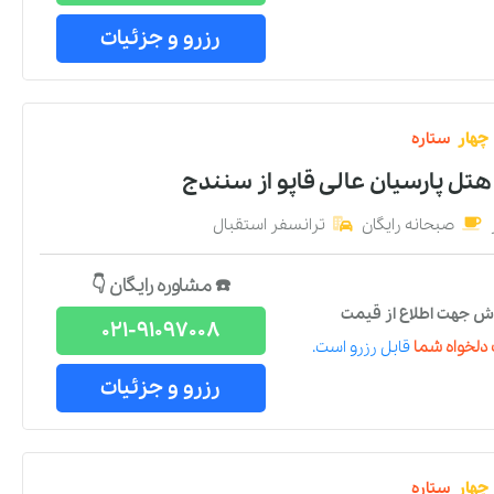
رزرو و جزئیات
چهار
ستاره
هتل پارسیان عالی قاپو
از
سنندج
صبحانه رایگان
ترانسفر استقبال
☎️ مشاوره رایگان 👇
ش جهت اطلاع از قیمت
021-91097008
دلخواه شما
قابل رزرو است.
رزرو و جزئیات
چهار
ستاره