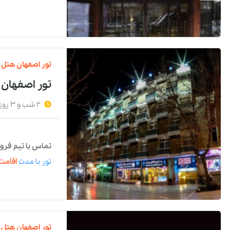
تور
اصفهان
هتل
تور اصفهان 
2 شب و 3 روز
تماس با تیم فرو
تور
با مدت
اقامت 
تور
اصفهان
هتل