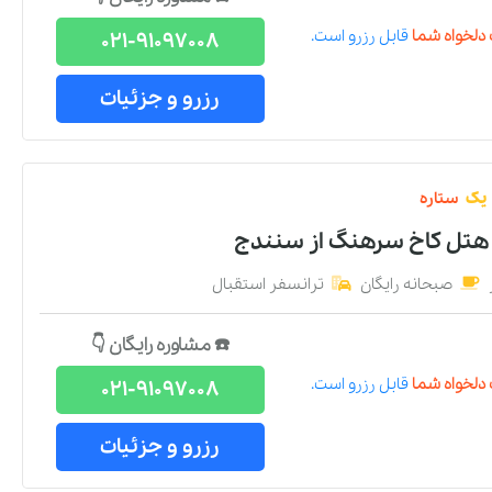
دلخواه شما
قابل رزرو است.
021-91097008
رزرو و جزئیات
یک
ستاره
 هتل کاخ سرهنگ
از
سنندج
صبحانه رایگان
ترانسفر استقبال
☎️ مشاوره رایگان 👇
دلخواه شما
قابل رزرو است.
021-91097008
رزرو و جزئیات