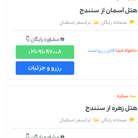
 هتل آسمان
از
سنندج
صبحانه رایگان
ترانسفر استقبال
☎️ مشاوره رایگان 👇
دلخواه شما
قابل رزرو است.
021-91097008
رزرو و جزئیات
سه
ستاره
هتل زهره
از
سنندج
صبحانه رایگان
ترانسفر استقبال
☎️ مشاوره رایگان 👇