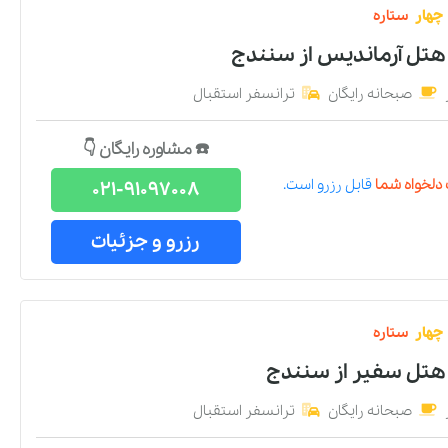
چهار
ستاره
 هتل آرماندیس
از
سنندج
صبحانه رایگان
ترانسفر استقبال
☎️ مشاوره رایگان 👇
دلخواه شما
قابل رزرو است.
021-91097008
رزرو و جزئیات
چهار
ستاره
 هتل سفیر
از
سنندج
صبحانه رایگان
ترانسفر استقبال