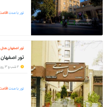
تور
با مدت
اقامت 
تور
اصفهان
هتل
تور اصفهان
2 شب و 3 روز
تور
با مدت
اقامت 