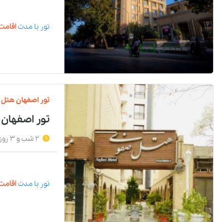
تور
با مدت
اقامت 
تور
اصفهان
هتل
تور اصفهان
2 شب و 3 روز
تور
با مدت
اقامت 