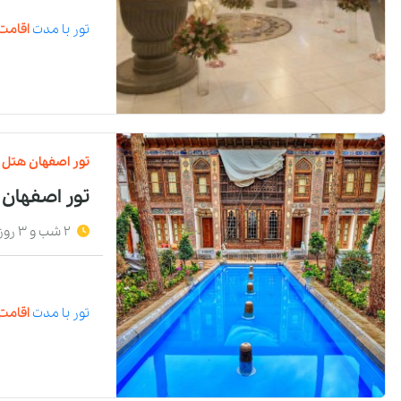
تور
با مدت
اقامت 
تور
اصفهان
هتل
تور اصفهان
2 شب و 3 روز
تور
با مدت
اقامت 