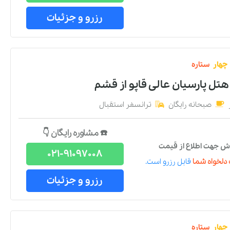
رزرو و جزئیات
چهار
ستاره
هتل پارسیان عالی قاپو
از
قشم
صبحانه رایگان
ترانسفر استقبال
☎️ مشاوره رایگان 👇
ش جهت اطلاع از قیمت
021-91097008
دلخواه شما
قابل رزرو است.
رزرو و جزئیات
چهار
ستاره