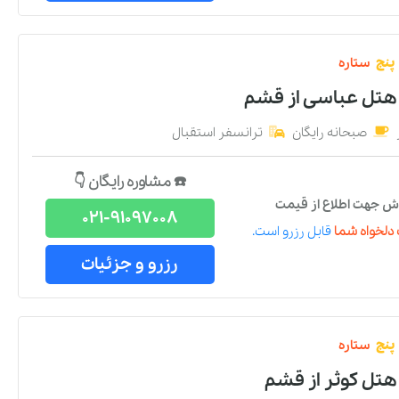
پنج
ستاره
 هتل عباسی
از
قشم
صبحانه رایگان
ترانسفر استقبال
☎️ مشاوره رایگان 👇
ش جهت اطلاع از قیمت
021-91097008
دلخواه شما
قابل رزرو است.
رزرو و جزئیات
پنج
ستاره
هتل کوثر
از
قشم