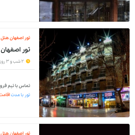
تور
اصفهان
هتل
تور اصفهان 
2 شب و 3 روز
تماس با تیم فرو
تور
با مدت
اقامت 
تور
اصفهان
هتل