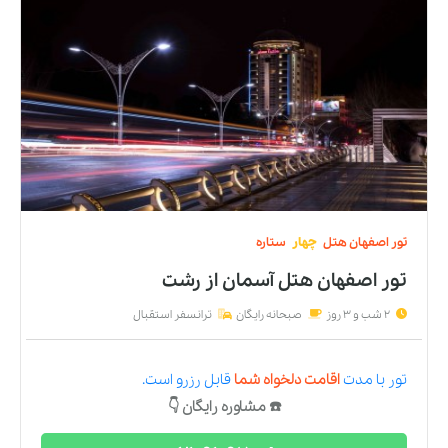
تور
اصفهان
هتل
چهار
ستاره
تور اصفهان هتل آسمان
از
رشت
2 شب و 3 روز
صبحانه رایگان
ترانسفر استقبال
تور
با مدت
اقامت دلخواه شما
قابل رزرو است.
☎️ مشاوره رایگان 👇