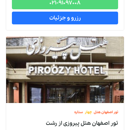
021-91097008
رزرو و جزئیات
تور
اصفهان
هتل
چهار
ستاره
تور اصفهان هتل پیروزی
از
رشت