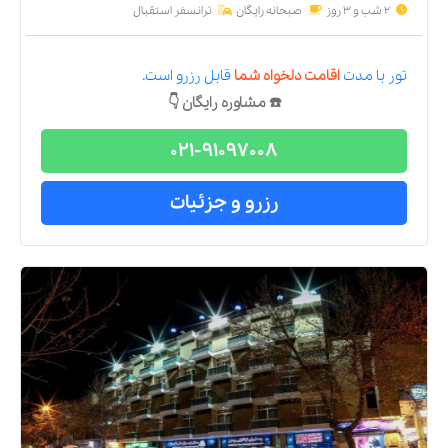
2 شب و 3 روز
صبحانه رایگان
ترانسفر استقبال
تور
با مدت
اقامت دلخواه شما
قابل رزرو است.
☎️ مشاوره رایگان 👇
021-91097008
رزرو و جزئیات