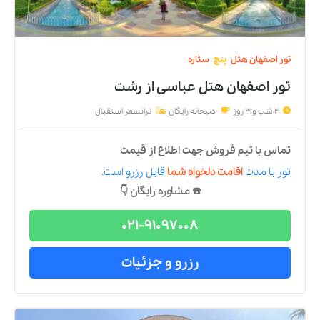
تور
اصفهان
هتل
پنج
ستاره
تور اصفهان هتل عباسی
از
رشت
2 شب و 3 روز
صبحانه رایگان
ترانسفر استقبال
تماس با تیم فروش جهت اطلاع از قیمت
تور
با مدت
اقامت دلخواه شما
قابل رزرو است.
☎️ مشاوره رایگان 👇
021-91097008
رزرو و جزئیات