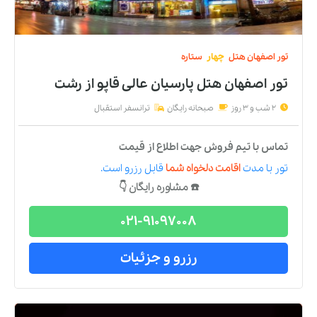
تور
اصفهان
هتل
چهار
ستاره
تور اصفهان هتل پارسیان عالی قاپو
از
رشت
2 شب و 3 روز
صبحانه رایگان
ترانسفر استقبال
تماس با تیم فروش جهت اطلاع از قیمت
تور
با مدت
اقامت دلخواه شما
قابل رزرو است.
☎️ مشاوره رایگان 👇
021-91097008
رزرو و جزئیات