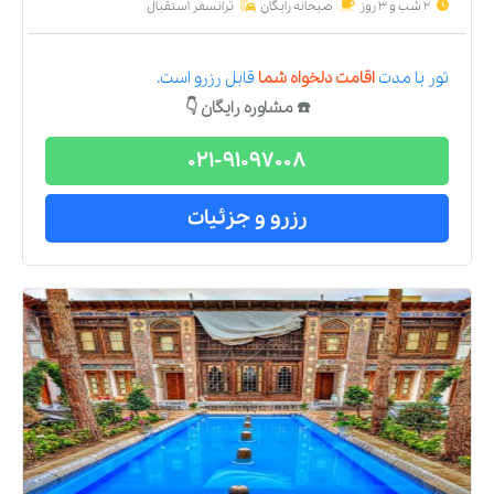
2 شب و 3 روز
صبحانه رایگان
ترانسفر استقبال
تور
با مدت
اقامت دلخواه شما
قابل رزرو است.
☎️ مشاوره رایگان 👇
021-91097008
رزرو و جزئیات