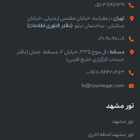
051-38912139
تهران :
زعفرانیه، خیابان مقدس اردبیلی ، خیابان
ستایش ، ساختمان نیلو
(دفتر فناوری اطلاعات)
021-91097008
مسقط :
ال موج 335، خیابان 6، مسقط، عمان (دفتر
خدمات کارگزاری خلیج فارس)
00968-94420473
hi@tournegar.com
تور مشهد
تور مشهد
تور مشهد لحظه آخری