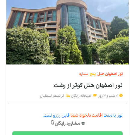
تور
اصفهان
هتل
پنج
ستاره
تور اصفهان هتل کوثر
از
رشت
2 شب و 3 روز
صبحانه رایگان
ترانسفر استقبال
تور
با مدت
اقامت دلخواه شما
قابل رزرو است.
☎️ مشاوره رایگان 👇