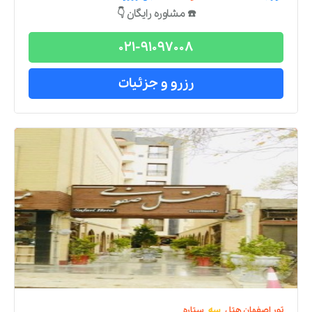
☎️ مشاوره رایگان 👇
021-91097008
رزرو و جزئیات
تور
اصفهان
هتل
سه
ستاره