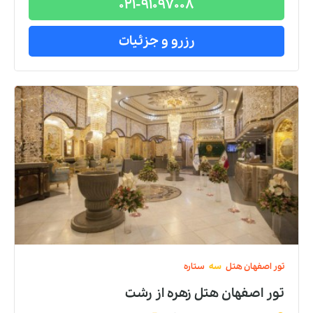
021-91097008
رزرو و جزئیات
تور
اصفهان
هتل
سه
ستاره
تور اصفهان هتل زهره
از
رشت