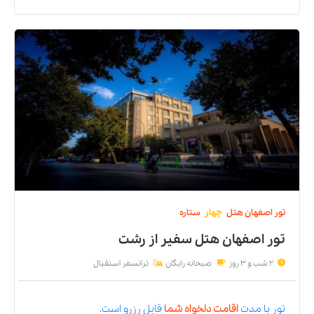
تور
اصفهان
هتل
چهار
ستاره
تور اصفهان هتل سفیر
از
رشت
2 شب و 3 روز
صبحانه رایگان
ترانسفر استقبال
تور
با مدت
اقامت دلخواه شما
قابل رزرو است.