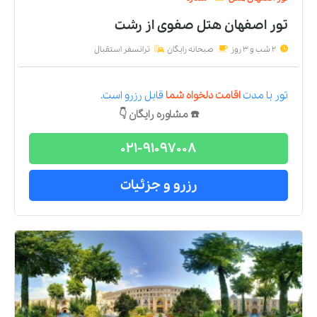
تور اصفهان هتل صفوی
از
رشت
2 شب و 3 روز
صبحانه رایگان
ترانسفر استقبال
تور
با مدت
اقامت دلخواه شما
قابل رزرو است.
☎️ مشاوره رایگان 👇
021-91097008
رزرو و جزئیات