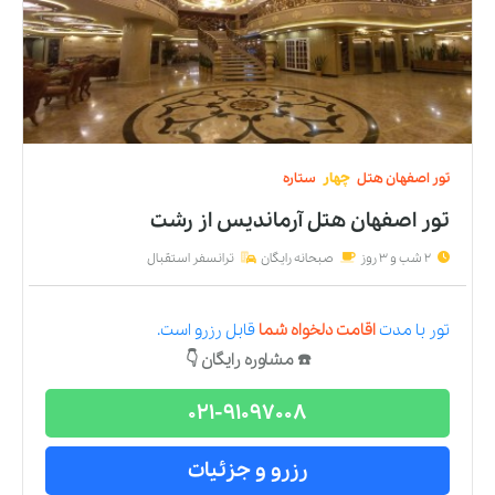
تور
اصفهان
هتل
چهار
ستاره
تور اصفهان هتل آرماندیس
از
رشت
2 شب و 3 روز
صبحانه رایگان
ترانسفر استقبال
تور
با مدت
اقامت دلخواه شما
قابل رزرو است.
☎️ مشاوره رایگان 👇
021-91097008
رزرو و جزئیات