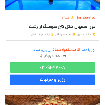
تور
اصفهان
هتل
یک
ستاره
تور اصفهان هتل کاخ سرهنگ
از
رشت
2 شب و 3 روز
صبحانه رایگان
ترانسفر استقبال
تور
با مدت
اقامت دلخواه شما
قابل رزرو است.
☎️ مشاوره رایگان 👇
021-91097008
رزرو و جزئیات