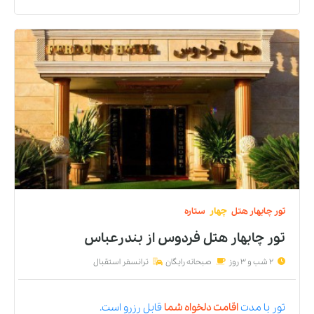
تور
چابهار
هتل
چهار
ستاره
تور چابهار هتل فردوس
از
بندرعباس
2 شب و 3 روز
صبحانه رایگان
ترانسفر استقبال
تور
با مدت
اقامت دلخواه شما
قابل رزرو است.