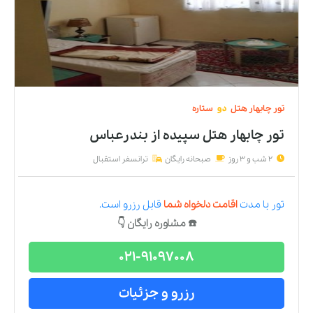
تور
چابهار
هتل
دو
ستاره
تور چابهار هتل سپیده
از
بندرعباس
2 شب و 3 روز
صبحانه رایگان
ترانسفر استقبال
تور
با مدت
اقامت دلخواه شما
قابل رزرو است.
☎️ مشاوره رایگان 👇
021-91097008
رزرو و جزئیات