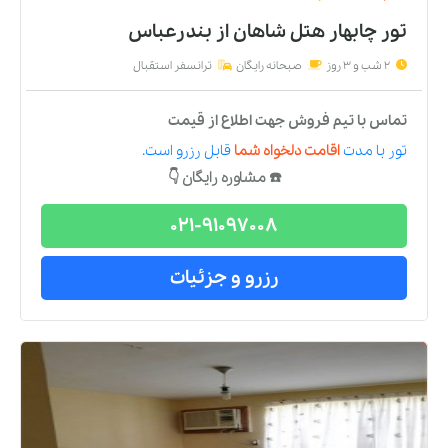
تور چابهار هتل شاهان
از
بندرعباس
2 شب و 3 روز
صبحانه رایگان
ترانسفر استقبال
تماس با تیم فروش جهت اطلاع از قیمت
تور
با مدت
اقامت دلخواه شما
قابل رزرو است.
☎️ مشاوره رایگان 👇
021-91097008
رزرو و جزئیات