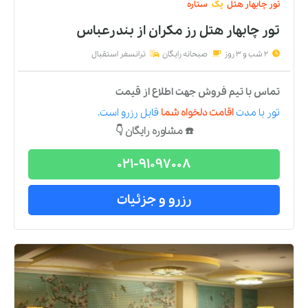
تور
چابهار
هتل
یک
ستاره
تور چابهار هتل رز مکران
از
بندرعباس
2 شب و 3 روز
صبحانه رایگان
ترانسفر استقبال
تماس با تیم فروش جهت اطلاع از قیمت
تور
با مدت
اقامت دلخواه شما
قابل رزرو است.
☎️ مشاوره رایگان 👇
021-91097008
رزرو و جزئیات