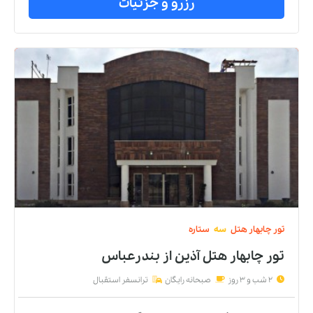
رزرو و جزئیات
تور
چابهار
هتل
سه
ستاره
تور چابهار هتل آذین
از
بندرعباس
2 شب و 3 روز
صبحانه رایگان
ترانسفر استقبال