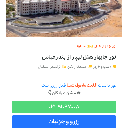
تور
چابهار
هتل
پنج
ستاره
تور چابهار هتل لیپار
از
بندرعباس
2 شب و 3 روز
صبحانه رایگان
ترانسفر استقبال
تور
با مدت
اقامت دلخواه شما
قابل رزرو است.
☎️ مشاوره رایگان 👇
021-91097008
رزرو و جزئیات