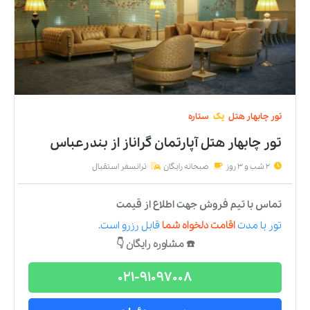
تور
چابهار
هتل
یک
ستاره
تور چابهار هتل آپارتمان گراناز
از
بندرعباس
2 شب و 3 روز
صبحانه رایگان
ترانسفر استقبال
تماس با تیم فروش جهت اطلاع از قیمت
تور
با مدت
اقامت دلخواه شما
قابل رزرو است.
☎️ مشاوره رایگان 👇
021-91097008