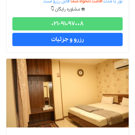
تور
با مدت
اقامت دلخواه شما
قابل رزرو است.
☎️ مشاوره رایگان 👇
021-91097008
رزرو و جزئیات