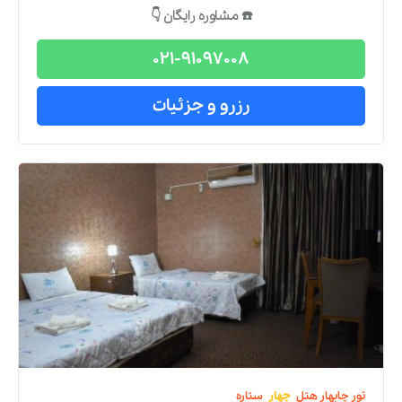
☎️ مشاوره رایگان 👇
021-91097008
رزرو و جزئیات
تور
چابهار
هتل
چهار
ستاره