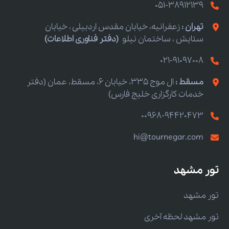
051-38912139
تهران :
زعفرانیه، خیابان مقدس اردبیلی ، خیابان
ستایش ، ساختمان نیلو
(دفتر فناوری اطلاعات)
021-91097008
مسقط :
ال موج 335، خیابان 6، مسقط، عمان (دفتر
خدمات کارگزاری خلیج فارس)
00968-94420473
hi@tournegar.com
تور مشهد
تور مشهد
تور مشهد لحظه آخری