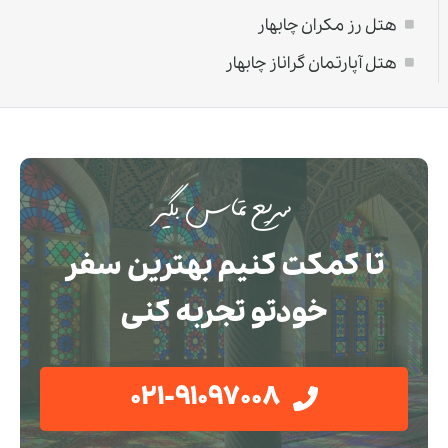
هتل رز مکران چابهار
هتل آپارتمان گراناز چابهار
سریع تماس بگیر
تا کمکت کنیم بهترین سفر
خودتو تجربه کنی
021-91097008