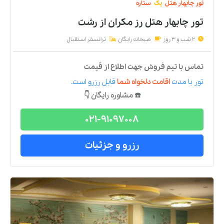
تور
چابهار
هتل
یک
ستاره
تور چابهار هتل رز مکران
از
رشت
2 شب و 3 روز
صبحانه رایگان
ترانسفر استقبال
تماس با تیم فروش جهت اطلاع از قیمت
تور
با مدت
اقامت دلخواه شما
قابل رزرو است.
☎️ مشاوره رایگان 👇
021-91097008
رزرو و جزئیات