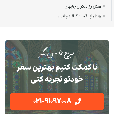
هتل رز مکران چابهار
هتل آپارتمان گراناز چابهار
سریع تماس بگیر
تا کمکت کنیم بهترین سفر
خودتو تجربه کنی
021-91097008