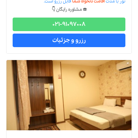
تور
با مدت
اقامت دلخواه شما
قابل رزرو است.
☎️ مشاوره رایگان 👇
021-91097008
رزرو و جزئیات