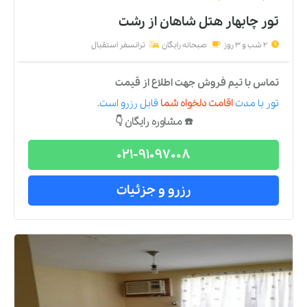
تور چابهار هتل شاهان
از
رشت
2 شب و 3 روز
صبحانه رایگان
ترانسفر استقبال
تماس با تیم فروش جهت اطلاع از قیمت
تور
با مدت
اقامت دلخواه شما
قابل رزرو است.
☎️ مشاوره رایگان 👇
021-91097008
رزرو و جزئیات