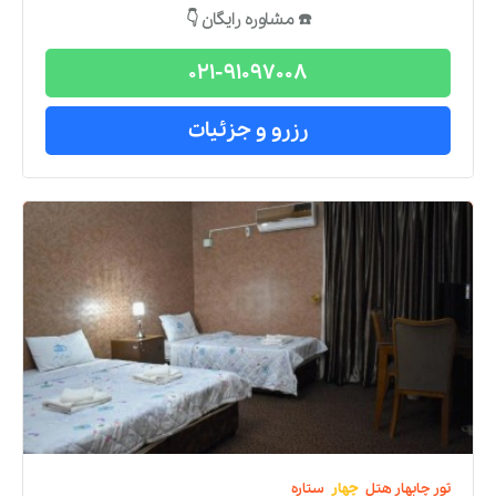
☎️ مشاوره رایگان 👇
021-91097008
رزرو و جزئیات
تور
چابهار
هتل
چهار
ستاره