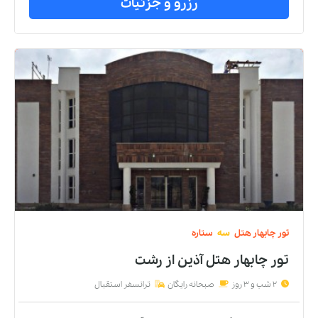
رزرو و جزئیات
تور
چابهار
هتل
سه
ستاره
تور چابهار هتل آذین
از
رشت
2 شب و 3 روز
صبحانه رایگان
ترانسفر استقبال