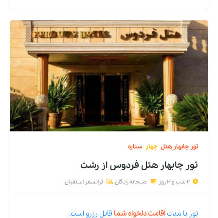
تور
چابهار
هتل
چهار
ستاره
تور چابهار هتل فردوس
از
رشت
2 شب و 3 روز
صبحانه رایگان
ترانسفر استقبال
تور
با مدت
اقامت دلخواه شما
قابل رزرو است.