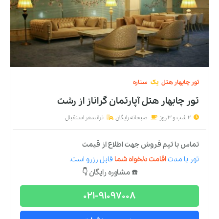
تور
چابهار
هتل
یک
ستاره
تور چابهار هتل آپارتمان گراناز
از
رشت
2 شب و 3 روز
صبحانه رایگان
ترانسفر استقبال
تماس با تیم فروش جهت اطلاع از قیمت
تور
با مدت
اقامت دلخواه شما
قابل رزرو است.
☎️ مشاوره رایگان 👇
021-91097008