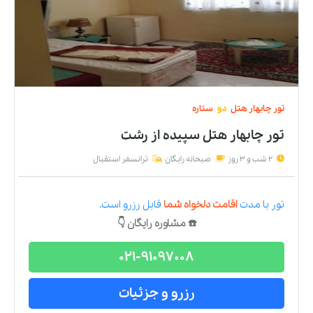
تور
چابهار
هتل
دو
ستاره
تور چابهار هتل سپیده
از
رشت
2 شب و 3 روز
صبحانه رایگان
ترانسفر استقبال
تور
با مدت
اقامت دلخواه شما
قابل رزرو است.
☎️ مشاوره رایگان 👇
021-91097008
رزرو و جزئیات