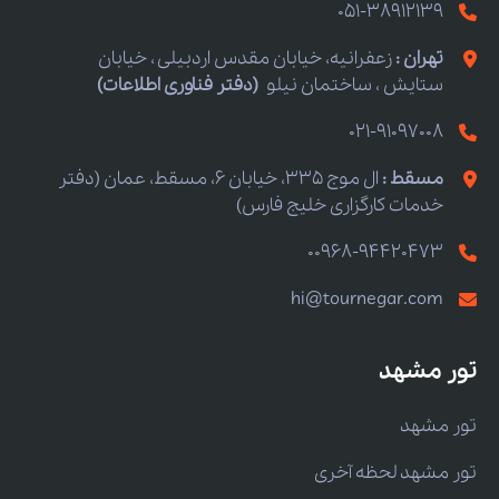
051-38912139
تهران :
زعفرانیه، خیابان مقدس اردبیلی ، خیابان
ستایش ، ساختمان نیلو
(دفتر فناوری اطلاعات)
021-91097008
مسقط :
ال موج 335، خیابان 6، مسقط، عمان (دفتر
خدمات کارگزاری خلیج فارس)
00968-94420473
hi@tournegar.com
تور مشهد
تور مشهد
تور مشهد لحظه آخری