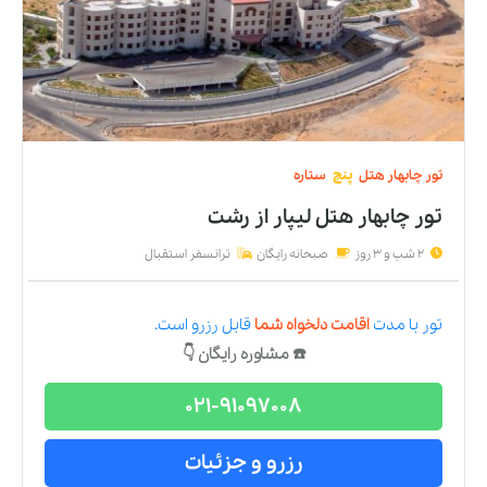
تور
چابهار
هتل
پنج
ستاره
تور چابهار هتل لیپار
از
رشت
2 شب و 3 روز
صبحانه رایگان
ترانسفر استقبال
تور
با مدت
اقامت دلخواه شما
قابل رزرو است.
☎️ مشاوره رایگان 👇
021-91097008
رزرو و جزئیات