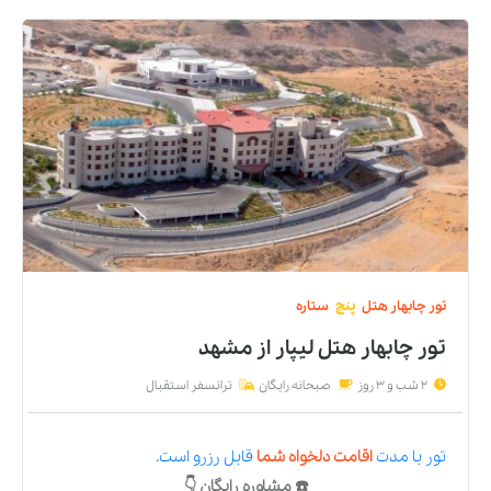
تور
چابهار
هتل
پنج
ستاره
تور چابهار هتل لیپار
از
مشهد
2 شب و 3 روز
صبحانه رایگان
ترانسفر استقبال
تور
با مدت
اقامت دلخواه شما
قابل رزرو است.
☎️ مشاوره رایگان 👇