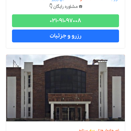
☎️ مشاوره رایگان 👇
021-91097008
رزرو و جزئیات
تور
چابهار
هتل
سه
ستاره