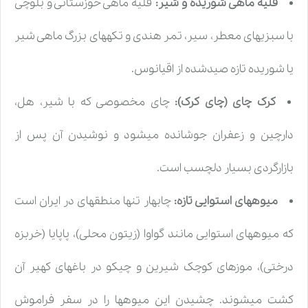
قلیه ماهی شوریده و شیر:
قلیه ماهی خوزستانی و بلوچی
با سبزیهای معطر، سیر، تمر هندی و تکههای بزرگ ماهی شیر
یا شوریده تازه صیدشده از اقیانوس.
کرک چای (چای کرک):
چای مخصوصی که با شیر، هل،
دارچین و زعفران جوشانده میشود و نوشیدن آن پس از
بازارگردی بسیار دلچسب است.
میوههای استوایی تازه:
چابهار تنها منطقهای در ایران است
که میوههای استوایی مانند گواوا (زیتون محلی)، پاپایا (خربزه
درختی)، موزهای کوچک شیرین و چیکو در باغهای کهیر آن
کشت میشوند. چشیدن این میوهها را در سفر فراموش