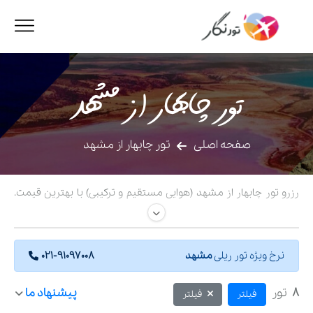
تور چابهار از مشهد
صفحه اصلی
تور چابهار از مشهد
رزرو تور چابهار از مشهد (هوایی مستقیم و ترکیبی) با بهترین قیمت.
پکیج کامل شامل پرواز از فرودگاه هاشمی‌نژاد، اقامت در هتل‌های ۵
ستاره و بوم‌گردی چابهار به همراه گشت‌های آپشنال مریخی و سواحل
مکران. پشتیبانی ۲۴ ساعته.
نرخ ویژه تور ریلی
مشهد
021-91097008
8
تور
پیشنهاد ما
فیلتر
فیلتر