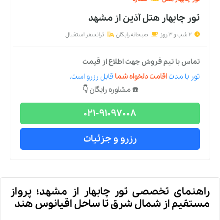
تور چابهار هتل آذین
از
مشهد
2 شب و 3 روز
صبحانه رایگان
ترانسفر استقبال
تماس با تیم فروش جهت اطلاع از قیمت
تور
با مدت
اقامت دلخواه شما
قابل رزرو است.
☎️ مشاوره رایگان 👇
021-91097008
رزرو و جزئیات
راهنمای تخصصی تور چابهار از مشهد؛ پرواز
مستقیم از شمال شرق تا ساحل اقیانوس هند