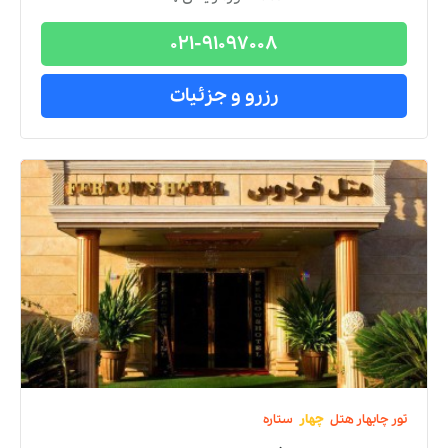
021-91097008
رزرو و جزئیات
تور
چابهار
هتل
چهار
ستاره