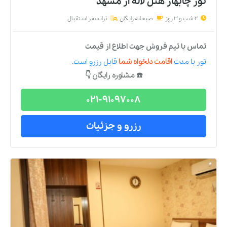
تور چابهار هتل لاله
از
مشهد
2 شب و 3 روز
صبحانه رایگان
ترانسفر استقبال
تماس با تیم فروش جهت اطلاع از قیمت
تور
با مدت
اقامت دلخواه شما
قابل رزرو است.
☎️ مشاوره رایگان 👇
021-91097008
رزرو و جزئیات