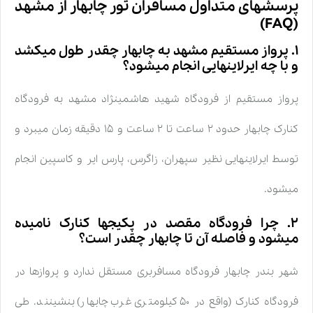
پرسشهای متداول مسافران تور چابهار از مشهد
(FAQ)
۱. پرواز مستقیم مشهد به چابهار چقدر طول میکشد
و با چه ایرلاینهایی انجام میشود؟
پرواز مستقیم از فرودگاه شهید هاشمینژاد مشهد به فرودگاه
کنارک چابهار حدود ۲ ساعت تا ۲ ساعت و ۱۵ دقیقه زمان میبرد و
توسط ایرلاینهایی نظیر سپهران، زاگرس، پارس ایر و کاسپین انجام
میشود.
۲. چرا فرودگاه مقصد در پکیجها کنارک نامیده
میشود و فاصله آن تا چابهار چقدر است؟
شهر بندر چابهار فرودگاه مسافربری مستقل ندارد و پروازها در
فرودگاه کنارک (واقع در ۵۰ کیلومتری غرب چابهار) بنشینند. طی