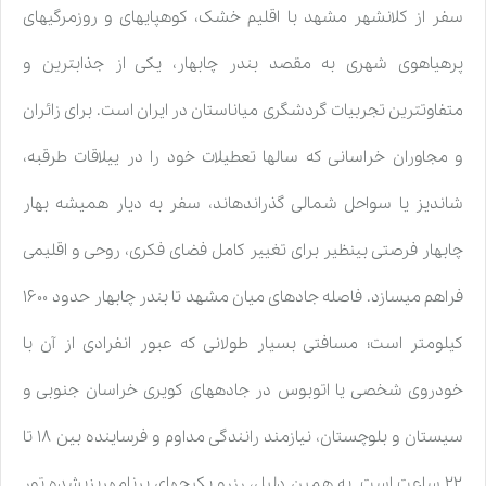
سفر از کلانشهر مشهد با اقلیم خشک، کوهپایهای و روزمرگیهای
پرهیاهوی شهری به مقصد بندر چابهار، یکی از جذابترین و
متفاوتترین تجربیات گردشگری میاناستان در ایران است. برای زائران
و مجاوران خراسانی که سالها تعطیلات خود را در ییلاقات طرقبه،
شاندیز یا سواحل شمالی گذراندهاند، سفر به دیار همیشه بهار
چابهار فرصتی بینظیر برای تغییر کامل فضای فکری، روحی و اقلیمی
فراهم میسازد. فاصله جادهای میان مشهد تا بندر چابهار حدود ۱۶۰۰
کیلومتر است؛ مسافتی بسیار طولانی که عبور انفرادی از آن با
خودروی شخصی یا اتوبوس در جادههای کویری خراسان جنوبی و
سیستان و بلوچستان، نیازمند رانندگی مداوم و فرساینده بین ۱۸ تا
۲۲ ساعت است. به همین دلیل، رزرو پکیجهای برنامهریزیشده تور