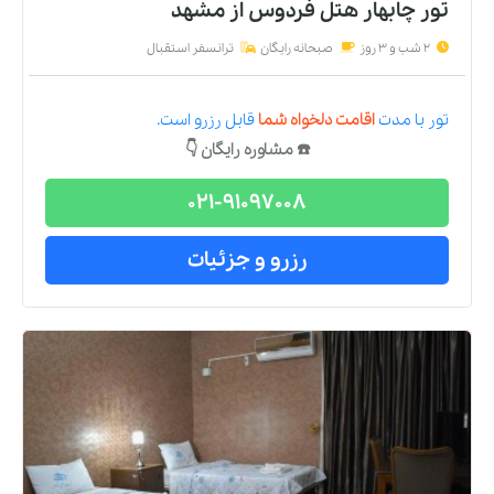
تور چابهار هتل فردوس
از
مشهد
2 شب و 3 روز
صبحانه رایگان
ترانسفر استقبال
تور
با مدت
اقامت دلخواه شما
قابل رزرو است.
☎️ مشاوره رایگان 👇
021-91097008
رزرو و جزئیات