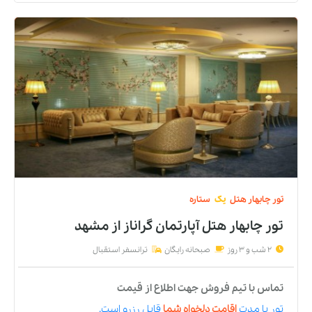
تور
چابهار
هتل
یک
ستاره
تور چابهار هتل آپارتمان گراناز
از
مشهد
2 شب و 3 روز
صبحانه رایگان
ترانسفر استقبال
تماس با تیم فروش جهت اطلاع از قیمت
تور
با مدت
اقامت دلخواه شما
قابل رزرو است.