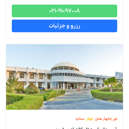
021-91097008
رزرو و جزئیات
تور
چابهار
هتل
چهار
ستاره