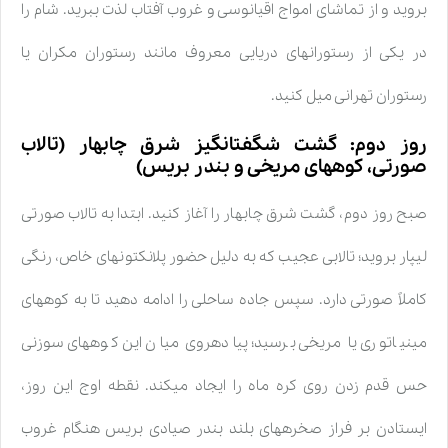
بروید و از تماشای امواج اقیانوسی و غروب آفتاب لذت ببرید. شام را
در یکی از رستورانهای دریایی معروف مانند رستوران مکران یا
رستوران تهرانی میل کنید.
روز دوم: گشت شگفتانگیز شرق چابهار (تالاب
صورتی، کوههای مریخی و بندر بریس)
صبح روز دوم، گشت شرق چابهار را آغاز کنید. ابتدا به تالاب صورتی
لیپار بروید؛ تالابی عجیب که به دلیل حضور پلانکتونهای خاص، رنگی
کاملاً صورتی دارد. سپس جاده ساحلی را ادامه دهید تا به کوههای
مینیاتوری یا مریخی برسید؛ پیادهروی میان این کوههای سوزنی
حس قدم زدن روی کره ماه را ایجاد میکند. نقطه اوج این روز،
ایستادن بر فراز صخرههای بلند بندر صیادی بریس هنگام غروب