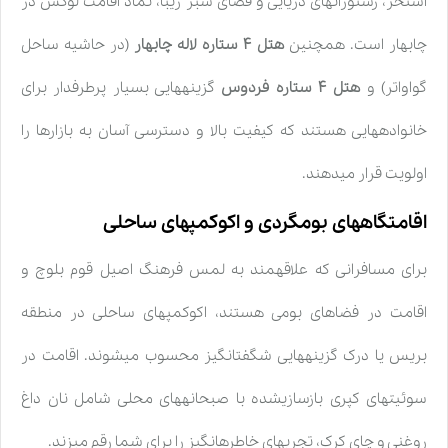
استخر، رستورانهای دریایی و فضای سبز زیبا، نماد اقامت لوکس در
چابهار است. همچنین
هتل ۴ ستاره لاله چابهار
(در حاشیه ساحل
گواواتر) و
هتل ۴ ستاره فردوس
گزینههایی بسیار پرطرفدار برای
خانوادههایی هستند که کیفیت بالا و دسترسی آسان به بازارها را
اولویت قرار میدهند.
اقامتگاههای بومگردی و اکوکمپهای ساحلی
برای مسافرانی که علاقهمند به لمس فرهنگ اصیل قوم بلوچ و
اقامت در فضاهای بومی هستند، اکوکمپهای ساحلی در منطقه
بریس یا درک گزینههایی شگفتانگیز محسوب میشوند. اقامت در
سوئیتهای کپری بازسازیشده با صبحانههای محلی شامل نان داغ
روغنی و چای کرک، تجربهای خاطرهانگیز را برای شما رقم میزند.