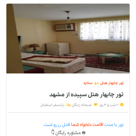
تور
چابهار
هتل
دو
ستاره
تور چابهار هتل سپیده
از
مشهد
2 شب و 3 روز
صبحانه رایگان
ترانسفر استقبال
تور
با مدت
اقامت دلخواه شما
قابل رزرو است.
☎️ مشاوره رایگان 👇