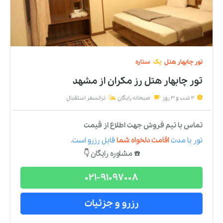
تور
چابهار
هتل
یک
ستاره
تور چابهار هتل رز مکران
از
مشهد
2 شب و 3 روز
صبحانه رایگان
ترانسفر استقبال
تماس با تیم فروش جهت اطلاع از قیمت
تور
با مدت
اقامت دلخواه شما
قابل رزرو است.
☎️ مشاوره رایگان 👇
021-91097008
رزرو و جزئیات