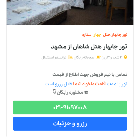
تور
چابهار
هتل
چهار
ستاره
تور چابهار هتل شاهان
از
مشهد
2 شب و 3 روز
صبحانه رایگان
ترانسفر استقبال
تماس با تیم فروش جهت اطلاع از قیمت
تور
با مدت
اقامت دلخواه شما
قابل رزرو است.
☎️ مشاوره رایگان 👇
021-91097008
رزرو و جزئیات