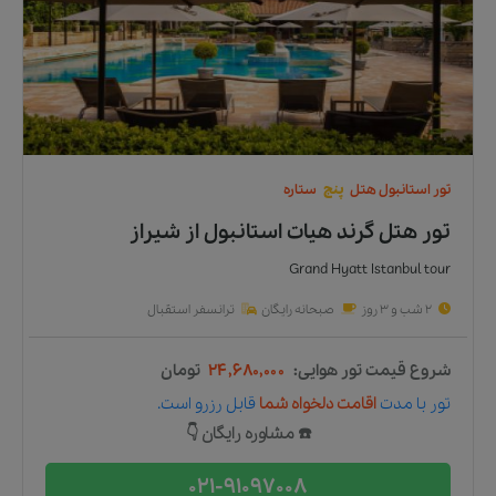
تور
استانبول
هتل
پنج
ستاره
تور هتل گرند هیات استانبول
از
شیراز
Grand Hyatt Istanbul tour
2 شب و 3 روز
صبحانه رایگان
ترانسفر استقبال
شروع قیمت تور هوایی:
۲۴,۶۸۰,۰۰۰
تومان
تور
با مدت
اقامت دلخواه شما
قابل رزرو است.
☎️ مشاوره رایگان 👇
021-91097008