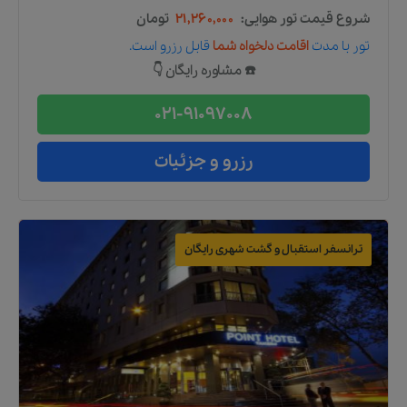
شروع قیمت تور هوایی:
۲۱,۲۶۰,۰۰۰
تومان
تور
با مدت
اقامت دلخواه شما
قابل رزرو است.
☎️ مشاوره رایگان 👇
021-91097008
رزرو و جزئیات
ترانسفر استقبال و گشت شهری رایگان