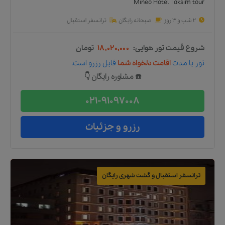
Mineo Hotel Taksim tour
2 شب و 3 روز
صبحانه رایگان
ترانسفر استقبال
شروع قیمت تور هوایی:
۱۸,۰۲۰,۰۰۰
تومان
تور
با مدت
اقامت دلخواه شما
قابل رزرو است.
☎️ مشاوره رایگان 👇
021-91097008
رزرو و جزئیات
ترانسفر استقبال و گشت شهری رایگان