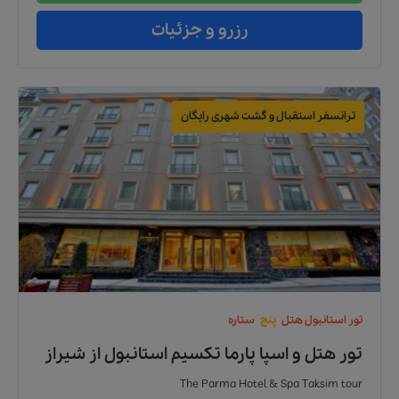
رزرو و جزئیات
ترانسفر استقبال و گشت شهری رایگان
تور
استانبول
هتل
پنج
ستاره
تور هتل و اسپا پارما تکسیم استانبول
از
شیراز
The Parma Hotel & Spa Taksim tour