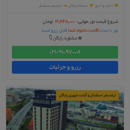
2 شب و 3 روز
صبحانه رایگان
ترانسفر استقبال
شروع قیمت تور هوایی:
۲۱,۴۶۸,۰۰۰
تومان
تور
با مدت
اقامت دلخواه شما
قابل رزرو است.
☎️ مشاوره رایگان 👇
021-91097008
رزرو و جزئیات
ترانسفر استقبال و گشت شهری رایگان