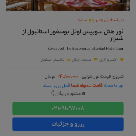
تور
استانبول
هتل
پنج
ستاره
تور هتل سوییس اوتل بوسفور استانبول
از
شیراز
Swissotel The Bosphorus Istanbul Hotel tour
2 شب و 3 روز
صبحانه رایگان
ترانسفر استقبال
شروع قیمت تور هوایی:
۲۴,۸۰۰,۰۰۰
تومان
تور
با مدت
اقامت دلخواه شما
قابل رزرو است.
☎️ مشاوره رایگان 👇
021-91097008
رزرو و جزئیات