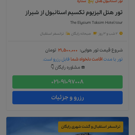
تور
استانبول
هتل
پنج
ستاره
تور هتل الیزیوم تکسیم استانبول
از
شیراز
The Elysium Taksim Hotel tour
2 شب و 3 روز
صبحانه رایگان
ترانسفر استقبال
شروع قیمت تور هوایی:
۲۱,۵۰۰,۰۰۰
تومان
تور
با مدت
اقامت دلخواه شما
قابل رزرو است.
☎️ مشاوره رایگان 👇
021-91097008
رزرو و جزئیات
ترانسفر استقبال و گشت شهری رایگان