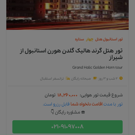
تور
استانبول
هتل
چهار
ستاره
تور هتل گرند هالیک گلدن هورن استانبول
از
شیراز
Grand Halic Golden Horn tour
2 شب و 3 روز
صبحانه رایگان
ترانسفر استقبال
شروع قیمت تور هوایی:
۱۸,۲۶۰,۰۰۰
تومان
تور
با مدت
اقامت دلخواه شما
قابل رزرو است.
☎️ مشاوره رایگان 👇
021-91097008