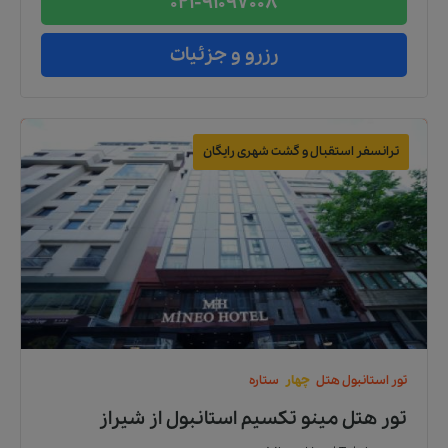
021-91097008
رزرو و جزئیات
ترانسفر استقبال و گشت شهری رایگان
تور
استانبول
هتل
چهار
ستاره
تور هتل مینو تکسیم استانبول
از
شیراز