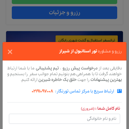
رزرو و جزئیات
ترانسفر استقبال و گشت شهری رایگان
×
رزرو و مشاوره
تور استانبول از شیراز
دقایقی بعد از
درخواست پیش رزرو
،
تیم پشتیبانی
ما با شما ارتباط
خواهند گرفت تا با همراهی هم بتونیم تمام جوانب سفر را بسنجیم و
بهترین پیشنهادات
را جهت
خلق یک خاطره شیرین
ارائه کنیم.
ارتباط سریع با مرکز تماس تورنگار:
02191097008
تور
استانبول
هتل
پنج
ستاره
نام کامل شما :
(ضروری)
تور هتل هیلتون استانبول بوسفور
از
شیراز
Hilton Istanbul Bosphorus tour