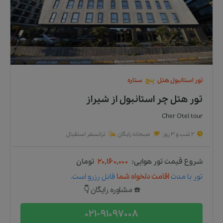
تور
استانبول
هتل
پنج
ستاره
تور هتل چر استانبول
از
شیراز
Cher Otel tour
2 شب و 3 روز
صبحانه رایگان
ترانسفر استقبال
شروع قیمت تور هوایی:
۲۰,۱۶۰,۰۰۰
تومان
تور
با مدت
اقامت دلخواه شما
قابل رزرو است.
☎️ مشاوره رایگان 👇
021-91097008