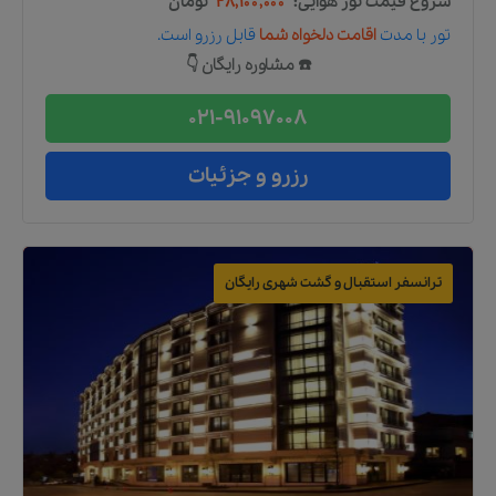
شروع قیمت تور هوایی:
۲۸,۱۰۰,۰۰۰
تومان
تور
با مدت
اقامت دلخواه شما
قابل رزرو است.
☎️ مشاوره رایگان 👇
021-91097008
رزرو و جزئیات
ترانسفر استقبال و گشت شهری رایگان