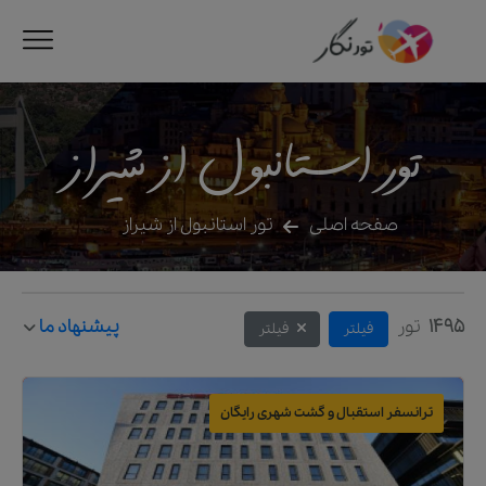
تور استانبول از شیراز
صفحه اصلی
تور استانبول از شیراز
1495
تور
پیشنهاد ما
فیلتر
فیلتر
ترانسفر استقبال و گشت شهری رایگان