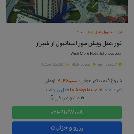
تور
استانبول
هتل
پنج
ستاره
تور هتل ویش مور استانبول
از
شیراز
Wish More Hotel Istanbul tour
2 شب و 3 روز
صبحانه رایگان
ترانسفر استقبال
شروع قیمت تور هوایی:
۲۰,۶۶۰,۰۰۰
تومان
تور
با مدت
اقامت دلخواه شما
قابل رزرو است.
☎️ مشاوره رایگان 👇
021-91097008
رزرو و جزئیات