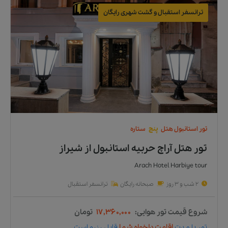
ترانسفر استقبال و گشت شهری رایگان
تور
استانبول
هتل
پنج
ستاره
تور هتل آراچ حربیه استانبول
از
شیراز
Arach Hotel Harbiye tour
2 شب و 3 روز
صبحانه رایگان
ترانسفر استقبال
شروع قیمت تور هوایی:
۱۷,۳۶۰,۰۰۰
تومان
تور
با مدت
اقامت دلخواه شما
قابل رزرو است.