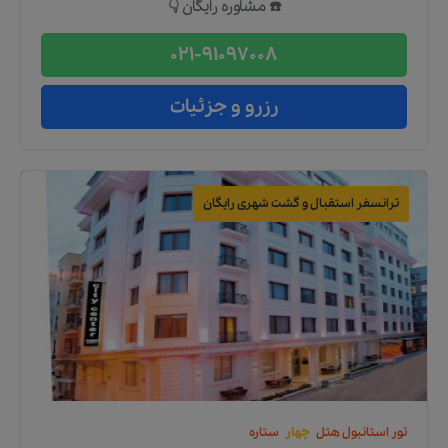
☎️ مشاوره رایگان 👇
021-91097008
رزرو و جزئیات
ترانسفر استقبال و گشت شهری رایگان
تور
استانبول
هتل
چهار
ستاره