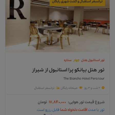
ترانسفر استقبال و گشت شهری رایگان
تور
استانبول
هتل
چهار
ستاره
تور هتل بیانکو پرا استانبول
از
شیراز
The Biancho Hotel Pera tour
2 شب و 3 روز
صبحانه رایگان
ترانسفر استقبال
شروع قیمت تور هوایی:
۱۷,۸۴۰,۰۰۰
تومان
تور
با مدت
اقامت دلخواه شما
قابل رزرو است.