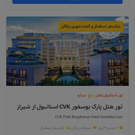
ترانسفر استقبال و گشت شهری رایگان
تور
استانبول
هتل
پنج
ستاره
تور هتل پارک بوسفور CVK استانبول
از
شیراز
CVK Park Bosphorus Hotel Istanbul tour
2 شب و 3 روز
صبحانه رایگان
ترانسفر استقبال