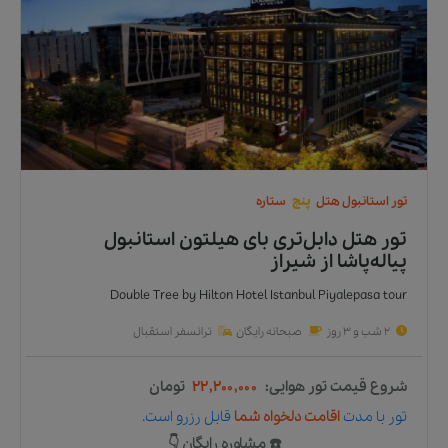
تور
استانبول
هتل
پنج
ستاره
تور هتل دابل‌تری بای هیلتون استانبول
پیاله‌پاشا
از
شیراز
Double Tree by Hilton Hotel Istanbul Piyalepasa tour
2 شب و 3 روز
صبحانه رایگان
ترانسفر استقبال
شروع قیمت تور هوایی:
۲۲,۲۰۰,۰۰۰
تومان
تور
با مدت
اقامت دلخواه شما
قابل رزرو است.
☎️ مشاوره رایگان 👇