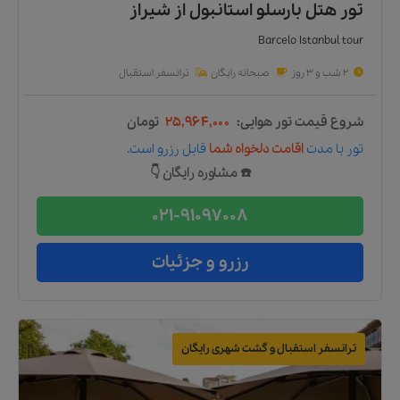
تور هتل بارسلو استانبول
از
شیراز
Barcelo Istanbul tour
2 شب و 3 روز
صبحانه رایگان
ترانسفر استقبال
شروع قیمت تور هوایی:
۲۵,۹۶۴,۰۰۰
تومان
تور
با مدت
اقامت دلخواه شما
قابل رزرو است.
☎️ مشاوره رایگان 👇
021-91097008
رزرو و جزئیات
ترانسفر استقبال و گشت شهری رایگان