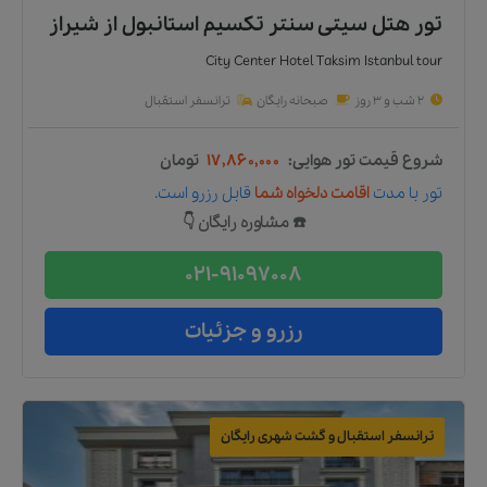
تور هتل سیتی سنتر تکسیم استانبول
از
شیراز
City Center Hotel Taksim Istanbul tour
2 شب و 3 روز
صبحانه رایگان
ترانسفر استقبال
شروع قیمت تور هوایی:
۱۷,۸۶۰,۰۰۰
تومان
تور
با مدت
اقامت دلخواه شما
قابل رزرو است.
☎️ مشاوره رایگان 👇
021-91097008
رزرو و جزئیات
ترانسفر استقبال و گشت شهری رایگان