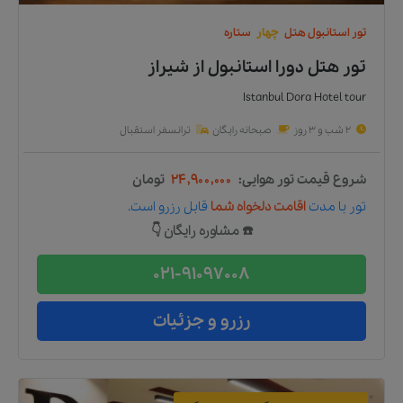
تور
استانبول
هتل
چهار
ستاره
تور هتل دورا استانبول
از
شیراز
Istanbul Dora Hotel tour
2 شب و 3 روز
صبحانه رایگان
ترانسفر استقبال
شروع قیمت تور هوایی:
۲۴,۹۰۰,۰۰۰
تومان
تور
با مدت
اقامت دلخواه شما
قابل رزرو است.
☎️ مشاوره رایگان 👇
021-91097008
رزرو و جزئیات