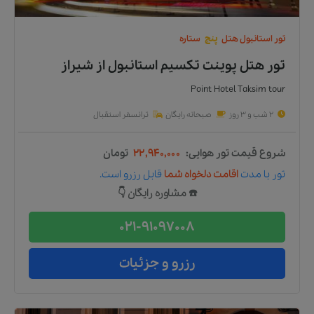
تور
استانبول
هتل
پنج
ستاره
تور هتل پوینت تکسیم استانبول
از
شیراز
Point Hotel Taksim tour
2 شب و 3 روز
صبحانه رایگان
ترانسفر استقبال
شروع قیمت تور هوایی:
۲۲,۹۴۰,۰۰۰
تومان
تور
با مدت
اقامت دلخواه شما
قابل رزرو است.
☎️ مشاوره رایگان 👇
021-91097008
رزرو و جزئیات