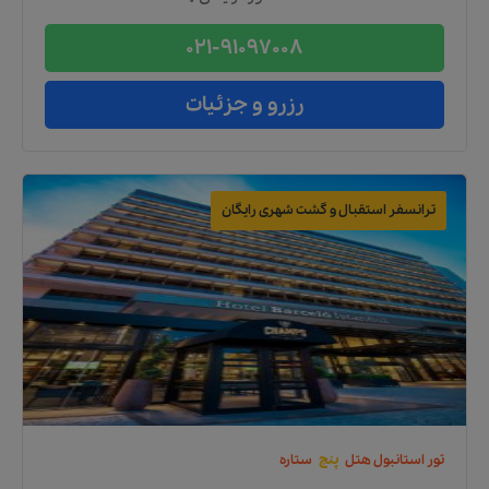
021-91097008
رزرو و جزئیات
ترانسفر استقبال و گشت شهری رایگان
تور
استانبول
هتل
پنج
ستاره