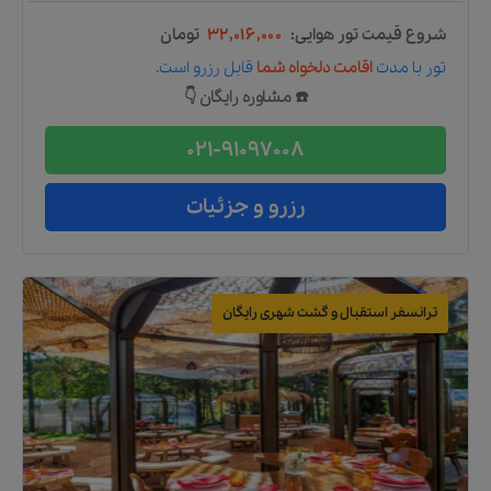
شروع قیمت تور هوایی:
۳۲,۰۱۶,۰۰۰
تومان
تور
با مدت
اقامت دلخواه شما
قابل رزرو است.
☎️ مشاوره رایگان 👇
021-91097008
رزرو و جزئیات
ترانسفر استقبال و گشت شهری رایگان