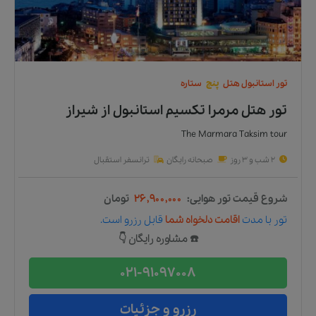
تور
استانبول
هتل
پنج
ستاره
تور هتل مرمرا تکسیم استانبول
از
شیراز
The Marmara Taksim tour
2 شب و 3 روز
صبحانه رایگان
ترانسفر استقبال
شروع قیمت تور هوایی:
۲۶,۹۰۰,۰۰۰
تومان
تور
با مدت
اقامت دلخواه شما
قابل رزرو است.
☎️ مشاوره رایگان 👇
021-91097008
رزرو و جزئیات