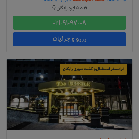
☎️ مشاوره رایگان 👇
021-91097008
رزرو و جزئیات
ترانسفر استقبال و گشت شهری رایگان