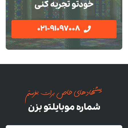
خودتو تجربه کنی
021-91097008
پیشنهادهای خاص برات بفرستم
شماره موبایلتو بزن