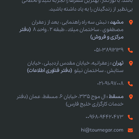
باشد. با تورنگار، بهترین سفرها را تجربه کنید و لحظاتی
بی‌نظیر از زندگیتان را به یاد داشته باشید.
مشهد :
نبش سه راه راهنمایی ، بعد از زعفران
مصطفوی ، ساختمان میلاد ، طبقه 2 ، واحد 8
(دفتر
مرکزی و فروش)
051-38912139
تهران :
زعفرانیه، خیابان مقدس اردبیلی ، خیابان
ستایش ، ساختمان نیلو
(دفتر فناوری اطلاعات)
021-91097008
مسقط :
ال موج 335، خیابان 6، مسقط، عمان (دفتر
خدمات کارگزاری خلیج فارس)
00968-94420473
hi@tournegar.com